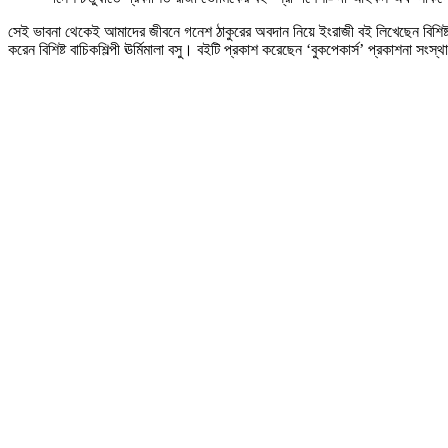
সেই ভাবনা থেকেই আমাদের জীবনে গনেশ ঠাকুরের অবদান নিয়ে ইংরাজী বই লিখেছেন বিশিষ্ট ক
করেন বিশিষ্ট বাচিকশিল্পী ঊর্মিমালা বসু। বইটি প্রকাশ করেছেন ‘বুকপেকার্স’ প্রকাশনা স