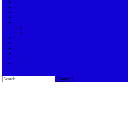
বিদেশ
অর্থনীতি
আবহাওয়া
ভ্রমণ
দুর্গা দর্শন
দুর্গাপুজো – কলকাতা – হাওড়া
ভারতীয় পূজার্চনা
স্বাস্থ্য
জ্যোতিষ
খেলা
শিক্ষা
Madhyamik – 2024
অন্যান্ন
site mode button
Search
for: