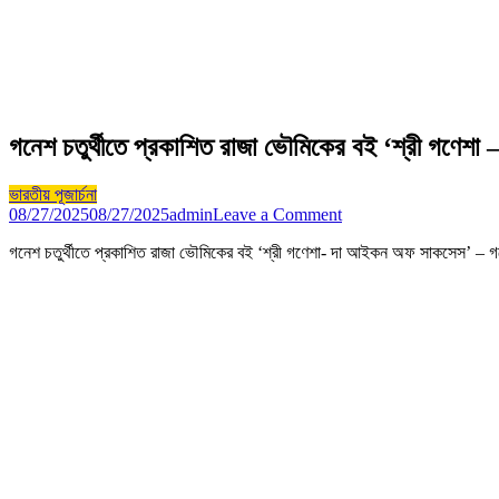
গনেশ চতুর্থীতে প্রকাশিত রাজা ভৌমিকের বই ‘শ্রী গণে
ভারতীয় পূজার্চনা
on
08/27/2025
08/27/2025
admin
Leave a Comment
গনেশ
গনেশ চতুর্থীতে প্রকাশিত রাজা ভৌমিকের বই ‘শ্রী গণেশা- দা আইকন অফ সাকসেস’ – গণেশ
চতুর্থীতে
প্রকাশিত
রাজা
ভৌমিকের
বই
‘শ্রী
গণেশা
–
দা
আইকন
অফ
সাকসেস’