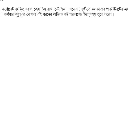
র্পোরেট ব্যক্তিত্ব ও জ্যোতিষ রাজা ভৌমিক। গনেশ চতুর্থীতে কলকাতার পার্কস্ট্রিটের অক্
ংস্থা। কর্ণধার বসুন্ধরা ঘোষাল এই ধরনের অভিনব বই প্রকাশের উদ্যেশ্য তুলে ধরেন।