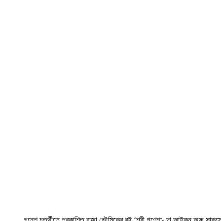
গনেশ চতুর্থীতে প্রকাশিত রাজা ভৌমিকের বই ‘শ্রী গণেশা- দা আইকন অফ সাকস