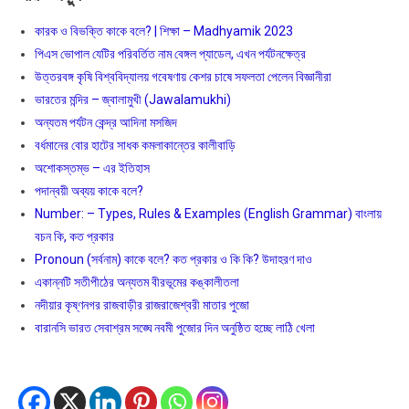
কারক ও বিভক্তি কাকে বলে? | শিক্ষা – Madhyamik 2023
পিএস ভোপাল যেটির পরিবর্তিত নাম বেঙ্গল প্যাডেল, এখন পর্যটনক্ষেত্র
উত্তরবঙ্গ কৃষি বিশ্ববিদ্যালয় গবেষণায় কেশর চাষে সফলতা পেলেন বিজ্ঞানীরা
ভারতের মন্দির – জ্বালামুখী (Jawalamukhi)
অন্যতম পর্যটন কেন্দ্র আদিনা মসজিদ
বর্ধমানের বোর হাটের সাধক কমলাকান্তের কালীবাড়ি
অশােকস্তম্ভ – এর ইতিহাস
পদান্বয়ী অব্যয় কাকে বলে?
Number: – Types, Rules & Examples (English Grammar) বাংলায়
বচন কি, কত প্রকার
Pronoun (সর্বনাম) কাকে বলে? কত প্রকার ও কি কি? উদাহরণ দাও
একান্নটি সতীপীঠের অন্যতম বীরভূমের কঙ্কালীতলা
নদীয়ার কৃষ্ণনগর রাজবাড়ীর রাজরাজেশ্বরী মাতার পুজো
বারানসি ভারত সেবাশ্রম সঙ্ঘে নবমী পুজোর দিন অনুষ্ঠিত হচ্ছে লাঠি খেলা