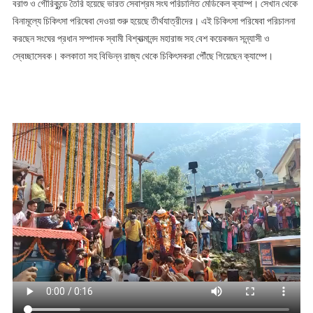
বরাশু ও গৌরিকুন্ডে তৈরি হয়েছে ভারত সেবাশ্রম সংঘ পরিচালিত মেডিকেল ক্যাম্প। সেখান থেকে
বিনামূল্যে চিকিৎসা পরিষেবা দেওয়া শুরু হয়েছে তীর্থযাত্রীদের। এই চিকিৎসা পরিষেবা পরিচালনা
করছেন সংঘের প্রধান সম্পাদক স্বামী বিশ্বাত্মানন্দ মহারাজ সহ বেশ কয়েকজন সন্ন্যাসী ও
স্বেচ্ছাসেবক। কলকাতা সহ বিভিন্ন রাজ্য থেকে চিকিৎসকরা পৌঁছে গিয়েছেন ক্যাম্পে।