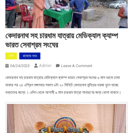
কেদারনাথ সহ চারধাম যাত্রায় মেডিক্যাল ক্যাম্প
ভারত সেবাশ্রম সংঘের
দেশ
রাজ্যের খবর
Admin
On
04/24/2023
Leave A Comment
কেদারনাথ
কেদারনাথ সহ চারধাম যাত্রায় মেডিক্যাল ক্যাম্প ভারত সেবাশ্রম সংঘের ৬ মাস বরফে ঢাকা
সহ
থাকার পর ২৫ এপ্রিল মঙ্গলবার সকাল ৬টা ২০ মিনিটে কেদারনাথ মন্দিরের দরজা খুলে যাচ্ছে
চারধাম
ভক্তদের জন্যে । এদিন থেকে আগামী ৬ মাস চারধাম যাত্রা সাধারণের জন্য খোলা থাকবে।
যাত্রায়
মেডিক্যাল
ক্যাম্প
ভারত
সেবাশ্রম
সংঘের