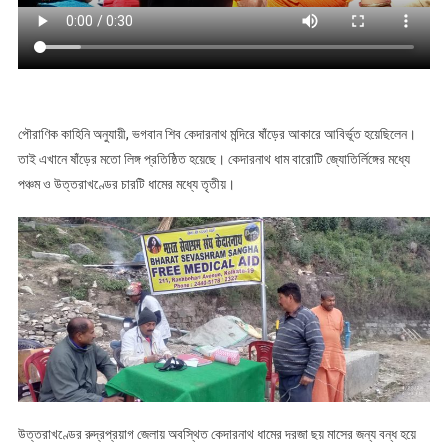
পৌরাণিক কাহিনি অনুযায়ী, ভগবান শিব কেদারনাথ মন্দিরে ষাঁড়ের আকারে আবির্ভূত হয়েছিলেন।
তাই এখানে ষাঁড়ের মতো লিঙ্গ প্রতিষ্ঠিত হয়েছে। কেদারনাথ ধাম বারোটি জ্যোতির্লিঙ্গের মধ্যে
পঞ্চম ও উত্তরাখণ্ডের চারটি ধামের মধ্যে তৃতীয়।
উত্তরাখণ্ডের রুদ্রপ্রয়াগ জেলায় অবস্থিত কেদারনাথ ধামের দরজা ছয় মাসের জন্য বন্ধ হয়ে