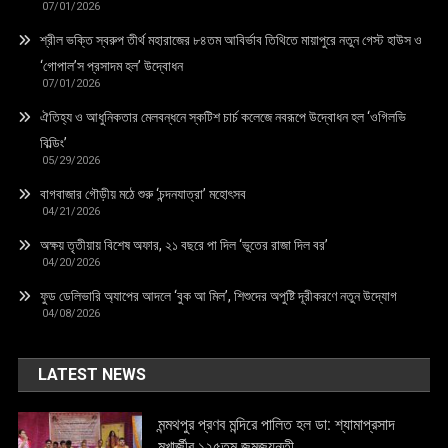
07/01/2026
শ্রীল ভক্তি স্বরুপ তীর্থ মহারাজের ৮৪তম আবির্ভাব তিথিতে মায়াপুরে নতুন গেস্ট হাউস ও
‘গোপাল’স প্রসাদম হল’ উদ্বোধন
07/01/2026
ঐতিহ্য ও আধুনিকতার মেলবন্ধনে স্কটিশ চার্চ কলেজে নবরূপে উদ্বোধন হল ‘ওগিলভি
বিল্ডিং’
05/29/2026
বাগবাজার গৌড়ীয় মঠে শুরু ‘চন্দনযাত্রা’ মহোৎসব
04/21/2026
অক্ষয় তৃতীয়ায় বিশেষ অফার, ২১ বছরে পা দিল ‘ভূতের রাজা দিল বর’
04/20/2026
ফুড ডেলিভারি অ্যাপের আদলে ‘বুক আ মিল’, শিশুদের অপুষ্টি দূরীকরণে নতুন উদ্যোগ
04/08/2026
LATEST NEWS
মন্মথপুর প্রণব মন্দিরে পালিত হল ডা: শ্যামাপ্রসাদ
মুখার্জীর ১২৫তম জন্মজয়ন্তী