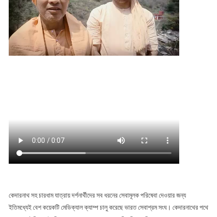
কেদারনাথ সহ চারধাম যাত্রায় দর্শনার্থীদের সব ধরনের সেবামূলক পরিষেবা দেওয়ার জন্য
ইতিমধ্যেই বেশ কয়েকটি মেডিক্যাল ক্যাম্প চালু করেছে ভারত সেবাশ্রম সংঘ। কেদারনাথের পথে