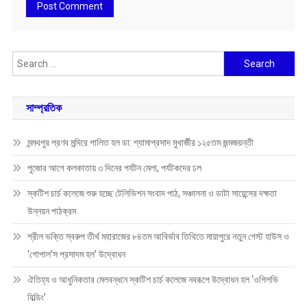
Search
for:
সাম্প্রতিক
মন্মথপুর প্রণব মন্দিরে পালিত হল ডা: শ্যামাপ্রসাদ মুখার্জীর ১২৫তম জন্মজয়ন্তী
পুজোর আগে কলকাতায় ৩ দিনের পর্যটন মেলা, পর্যটকদের ঢল
স্কটিশ চার্চ কলেজে শুরু হচ্ছে টেলিভিশন সংবাদ পাঠ, সঞ্চালনা ও ডাটা সায়েন্সের দক্ষতা
উন্নয়ন পাঠক্রম
শ্রীল ভক্তি স্বরুপ তীর্থ মহারাজের ৮৪তম আবির্ভাব তিথিতে মায়াপুরে নতুন গেস্ট হাউস ও
‘গোপাল’স প্রসাদম হল’ উদ্বোধন
ঐতিহ্য ও আধুনিকতার মেলবন্ধনে স্কটিশ চার্চ কলেজে নবরূপে উদ্বোধন হল ‘ওগিলভি
বিল্ডিং’