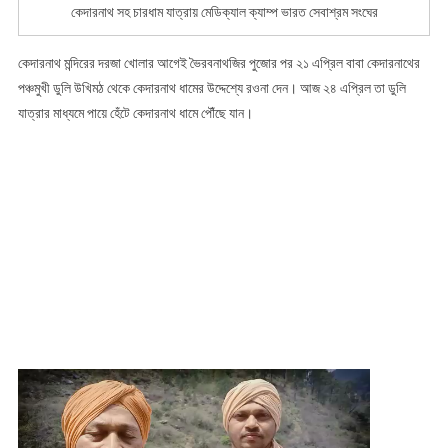
কেদারনাথ সহ চারধাম যাত্রায় মেডিক্যাল ক্যাম্প ভারত সেবাশ্রম সংঘের
কেদারনাথ মন্দিরের দরজা খোলার আগেই ভৈরবনাথজির পুজোর পর ২১ এপ্রিল বাবা কেদারনাথের
পঞ্চমুখী ডুলি উখিমঠ থেকে কেদারনাথ ধামের উদ্দেশ্যে রওনা দেন। আজ ২৪ এপ্রিল তা ডুলি
যাত্রার মাধ্যমে পায়ে হেঁটে কেদারনাথ ধামে পৌঁছে যান।