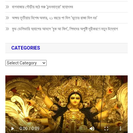
বাগবাজার গৌড়ীয় মঠে শুরু ‘চন্দনযাত্রা’ মহোৎসব
অক্ষয় তৃতীয়ায় বিশেষ অফার, ২১ বছরে পা দিল ‘ভূতের রাজা দিল বর’
ফুড ডেলিভারি অ্যাপের আদলে ‘বুক আ মিল’, শিশুদের অপুষ্টি দূরীকরণে নতুন উদ্যোগ
CATEGORIES
Categories