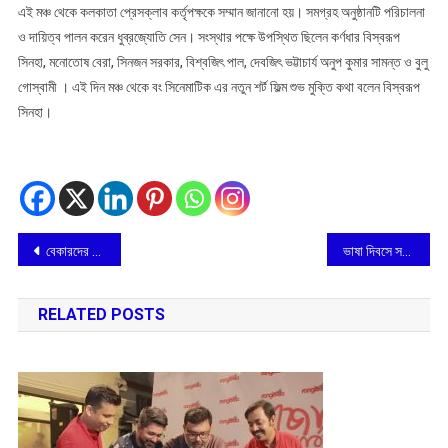
এই মঞ্চ থেকে কলকাতা প্রেসক্লাব কর্তৃপক্ষকে সম্মান জানানো হয়। সমগ্রহ অনুষ্ঠানটি পরিচালনা
ও দায়িত্ব পালন করেন ধুব্রজ্যোতি সেন। সংস্থার পক্ষে উপস্থিত ছিলেন কর্ণধার বিস্বরূপ
সিনহা, মনোতোষ বেরা, সিনজন সরকার, বিশ্বজিৎ পাল, দেবজিৎ ভট্টাচার্য অনুপ কুমার সামন্ত ও বুলু
গোস্বামী । এই দিন মঞ্চ থেকে বং সিনেমাটিক এর নতুন শর্ট ফিল্ম শুভ মুক্তি কথা বলেন বিস্বরূপ
সিনহা।
Post
বেকারদের সঠিক গাইডের মাধ্যমে বিকল্প আয়ের পথ দেখাচ্ছে শেয়ার বাজার
ভাষা দিবসে সচেতনতা প্রচার Rapido’র, বাইক চালকদের হেলমেট, গোলাপ দিল Rapido
navigation
RELATED POSTS