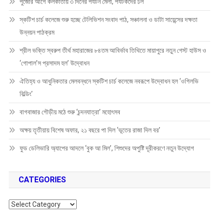
পুজোর আগে কলকাতায় ৩ দিনের পর্যটন মেলা, পর্যটকদের ঢল
স্কটিশ চার্চ কলেজে শুরু হচ্ছে টেলিভিশন সংবাদ পাঠ, সঞ্চালনা ও ডাটা সায়েন্সের দক্ষতা
উন্নয়ন পাঠক্রম
শ্রীল ভক্তি স্বরুপ তীর্থ মহারাজের ৮৪তম আবির্ভাব তিথিতে মায়াপুরে নতুন গেস্ট হাউস ও
‘গোপাল’স প্রসাদম হল’ উদ্বোধন
ঐতিহ্য ও আধুনিকতার মেলবন্ধনে স্কটিশ চার্চ কলেজে নবরূপে উদ্বোধন হল ‘ওগিলভি
বিল্ডিং’
বাগবাজার গৌড়ীয় মঠে শুরু ‘চন্দনযাত্রা’ মহোৎসব
অক্ষয় তৃতীয়ায় বিশেষ অফার, ২১ বছরে পা দিল ‘ভূতের রাজা দিল বর’
ফুড ডেলিভারি অ্যাপের আদলে ‘বুক আ মিল’, শিশুদের অপুষ্টি দূরীকরণে নতুন উদ্যোগ
CATEGORIES
Categories