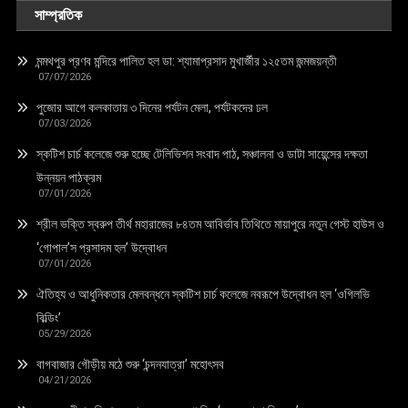
সাম্প্রতিক
মন্মথপুর প্রণব মন্দিরে পালিত হল ডা: শ্যামাপ্রসাদ মুখার্জীর ১২৫তম জন্মজয়ন্তী
07/07/2026
পুজোর আগে কলকাতায় ৩ দিনের পর্যটন মেলা, পর্যটকদের ঢল
07/03/2026
স্কটিশ চার্চ কলেজে শুরু হচ্ছে টেলিভিশন সংবাদ পাঠ, সঞ্চালনা ও ডাটা সায়েন্সের দক্ষতা
উন্নয়ন পাঠক্রম
07/01/2026
শ্রীল ভক্তি স্বরুপ তীর্থ মহারাজের ৮৪তম আবির্ভাব তিথিতে মায়াপুরে নতুন গেস্ট হাউস ও
‘গোপাল’স প্রসাদম হল’ উদ্বোধন
07/01/2026
ঐতিহ্য ও আধুনিকতার মেলবন্ধনে স্কটিশ চার্চ কলেজে নবরূপে উদ্বোধন হল ‘ওগিলভি
বিল্ডিং’
05/29/2026
বাগবাজার গৌড়ীয় মঠে শুরু ‘চন্দনযাত্রা’ মহোৎসব
04/21/2026