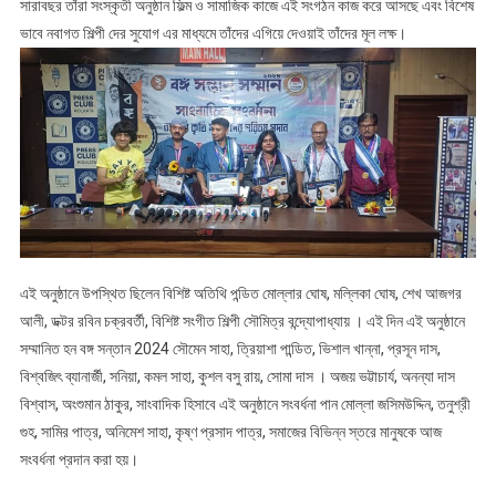
প্রদান
সারাবছর তাঁরা সংস্কৃতী অনুষ্ঠান ফিল্ম ও সামাজিক কাজে এই সংগঠন কাজ করে আসছে এবং বিশেষ
ভাবে নবাগত শিল্পী দের সুযোগ এর মাধ্যমে তাঁদের এগিয়ে দেওয়াই তাঁদের মূল লক্ষ।
এই অনুষ্ঠানে উপস্থিত ছিলেন বিশিষ্ট অতিথি পন্ডিত মোল্লার ঘোষ, মল্লিকা ঘোষ, শেখ আজগর
আলী, ডক্টর রবিন চক্রবর্তী, বিশিষ্ট সংগীত শিল্পী সৌমিত্র বন্দ্যোপাধ্যায় । এই দিন এই অনুষ্ঠানে
সম্মানিত হন বঙ্গ সন্তান 2024 সৌমেন সাহা, ত্রিয়াশা পান্ডিত, ভিশাল খান্না, প্রসূন দাস,
বিশ্বজিৎ ব্যানার্জী, সনিয়া, কমল সাহা, কুশল বসু রায়, সোমা দাস । অজয় ভট্টাচার্য, অনন্যা দাস
বিশ্বাস, অংশুমান ঠাকুর, সাংবাদিক হিসাবে এই অনুষ্ঠানে সংবর্ধনা পান মোল্লা জসিমউদ্দিন, তনুশ্রী
গুহ, সামির পাত্র, অনিমেশ সাহা, কৃষ্ণ প্রসাদ পাত্র, সমাজের বিভিন্ন স্তরে মানুষকে আজ
সংবর্ধনা প্রদান করা হয়।