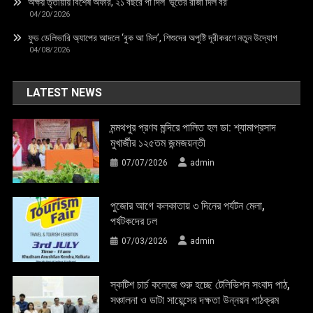
অক্ষয় তৃতীয়ায় বিশেষ অফার, ২১ বছরে পা দিল ‘ভূতের রাজা দিল বর’
04/20/2026
ফুড ডেলিভারি অ্যাপের আদলে ‘বুক আ মিল’, শিশুদের অপুষ্টি দূরীকরণে নতুন উদ্যোগ
04/08/2026
LATEST NEWS
মন্মথপুর প্রণব মন্দিরে পালিত হল ডা: শ্যামাপ্রসাদ
মুখার্জীর ১২৫তম জন্মজয়ন্তী
07/07/2026
admin
পুজোর আগে কলকাতায় ৩ দিনের পর্যটন মেলা,
পর্যটকদের ঢল
07/03/2026
admin
স্কটিশ চার্চ কলেজে শুরু হচ্ছে টেলিভিশন সংবাদ পাঠ,
সঞ্চালনা ও ডাটা সায়েন্সের দক্ষতা উন্নয়ন পাঠক্রম