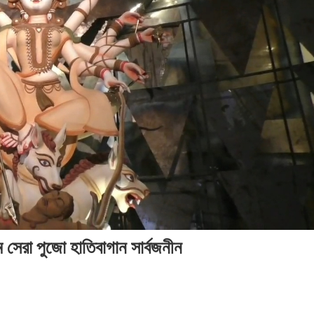
সেরা পুজো হাতিবাগান সার্বজনীন