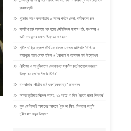
মন্মথপুর প্রণব মন্দিরে পালিত হল ডা: শ্যামাপ্রসাদ মুখার্জীর ১২৫তম
জন্মজয়ন্তী
পুজোর আগে কলকাতায় ৩ দিনের পর্যটন মেলা, পর্যটকদের ঢল
স্কটিশ চার্চ কলেজে শুরু হচ্ছে টেলিভিশন সংবাদ পাঠ, সঞ্চালনা ও
ডাটা সায়েন্সের দক্ষতা উন্নয়ন পাঠক্রম
শ্রীল ভক্তি স্বরুপ তীর্থ মহারাজের ৮৪তম আবির্ভাব তিথিতে
মায়াপুরে নতুন গেস্ট হাউস ও ‘গোপাল’স প্রসাদম হল’ উদ্বোধন
ঐতিহ্য ও আধুনিকতার মেলবন্ধনে স্কটিশ চার্চ কলেজে নবরূপে
উদ্বোধন হল ‘ওগিলভি বিল্ডিং’
বাগবাজার গৌড়ীয় মঠে শুরু ‘চন্দনযাত্রা’ মহোৎসব
অক্ষয় তৃতীয়ায় বিশেষ অফার, ২১ বছরে পা দিল ‘ভূতের রাজা দিল বর’
ফুড ডেলিভারি অ্যাপের আদলে ‘বুক আ মিল’, শিশুদের অপুষ্টি
দূরীকরণে নতুন উদ্যোগ