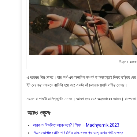
উত্তর কলকাত
এ বছরের থিম দোসর। যার অর্থ এক অনাবিল সম্পর্ক যা অজান্তেই শিকর ছড়িয়ে দেয
ইট বের করা নড়বড়ে বাড়িটা হয়ে ওঠে একটা ঝাঁ চকচকে ফ্ল্যাট বাড়ির দোসর।
নয়নতারা গাছটা মানিপ্লান্টের দোসর। আলো হয়ে ওঠে অন্ধকারের দোসর। বাসগুলো
আরও
পড়ুনঃ
কারক ও বিভক্তি কাকে বলে? | শিক্ষা – Madhyamik 2023
পিএস ভোপাল যেটির পরিবর্তিত নাম বেঙ্গল প্যাডেল, এখন পর্যটনক্ষেত্র