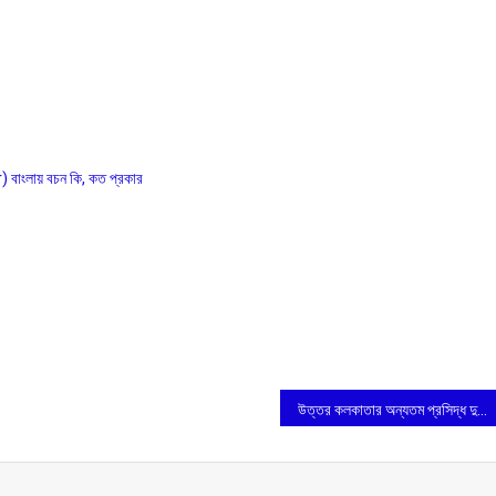
লায় বচন কি, কত প্রকার
উত্তর কলকাতার অন্যতম প্রসিদ্ধ দুর্গা পুজো চালতা বাগান