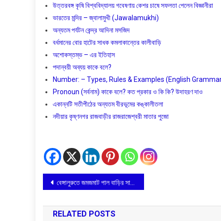
উত্তরবঙ্গ কৃষি বিশ্ববিদ্যালয় গবেষণায় কেশর চাষে সফলতা পেলেন বিজ্ঞানীরা
ভারতের মন্দির – জ্বালামুখী (Jawalamukhi)
অন্যতম পর্যটন কেন্দ্র আদিনা মসজিদ
বর্ধমানের বোর হাটের সাধক কমলাকান্তের কালীবাড়ি
অশােকস্তম্ভ – এর ইতিহাস
পদান্বয়ী অব্যয় কাকে বলে?
Number: – Types, Rules & Examples (English Grammar) বাং
Pronoun (সর্বনাম) কাকে বলে? কত প্রকার ও কি কি? উদাহরণ দাও
একান্নটি সতীপীঠের অন্যতম বীরভূমের কঙ্কালীতলা
নদীয়ার কৃষ্ণনগর রাজবাড়ীর রাজরাজেশ্বরী মাতার পুজো
Post
বেঙ্গালুরুতে জমজমাট পাল বাড়ির সাবেকিয়ানা পুজো
navigation
RELATED POSTS