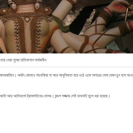
ার সেরা পুজো হাতিবাগান সার্বজনীন
় মানবজমিনে। অর্থাৎ কোথাও সাবেকিয়া না আর আধুনিকতা হয়ে ওঠে একে অপরের দোষ যেমন চুন খসে যাওয
 অটো আর অটোগুলো ট্রামলাইনের দোসর। মন্ডপ সজ্জায় সেই ভাবনাই তুলে ধরা হয়েছে।