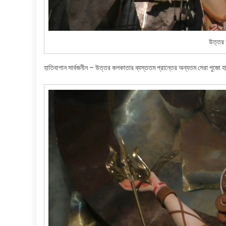
উত্তর 
হাতিবাগান সার্বজনীন – উত্তর কলকাতার ব্যস্ততম প্রান্তের অন্যতম সেরা পুজো হ