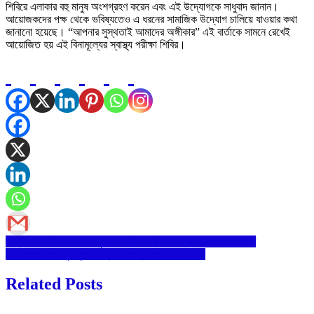
শিবিরে এলাকার বহু মানুষ অংশগ্রহণ করেন এবং এই উদ্যোগকে সাধুবাদ জানান।
আয়োজকদের পক্ষ থেকে ভবিষ্যতেও এ ধরনের সামাজিক উদ্যোগ চালিয়ে যাওয়ার কথা
জানানো হয়েছে। “আপনার সুস্থতাই আমাদের অঙ্গীকার” এই বার্তাকে সামনে রেখেই
আয়োজিত হয় এই বিনামূল্যের স্বাস্থ্য পরীক্ষা শিবির।
Post
নবদ্বীপে গৌড়ীয় মঠে মহা ধুমধামে পালিত শ্রীচৈতন্যের আবির্ভাব মহোৎসব
শিক্ষার প্রসারে মথুরাপুরে প্রবানন্দ বিদ্যামন্দিরের দ্বারোদ্ঘাটন
navigation
Related Posts