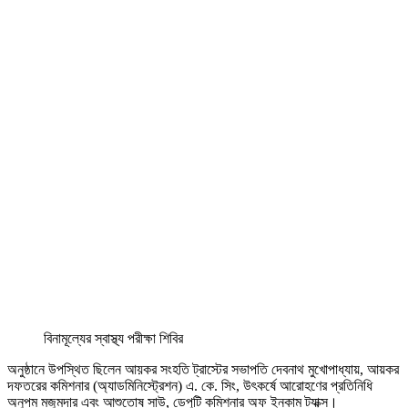
বিনামূল্যের স্বাস্থ্য পরীক্ষা শিবির
অনুষ্ঠানে উপস্থিত ছিলেন আয়কর সংহতি ট্রাস্টের সভাপতি দেবনাথ মুখোপাধ্যায়, আয়কর
দফতরের কমিশনার (অ্যাডমিনিস্ট্রেশন) এ. কে. সিং, উৎকর্ষে আরোহণের প্রতিনিধি
অনুপম মজুমদার এবং আশুতোষ সাউ, ডেপুটি কমিশনার অফ ইনকাম ট্যাক্স।