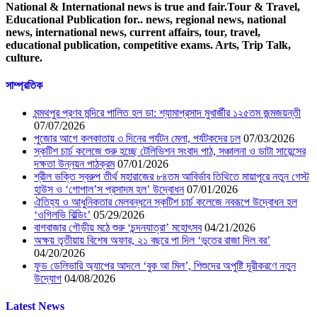
National & International news is true and fair.Tour & Travel,
Educational Publication for.. news, regional news, national
news, international news, current affairs, tour, travel,
educational publication, competitive exams. Arts, Trip Talk,
culture.
সাম্প্রতিক
মন্মথপুর প্রণব মন্দিরে পালিত হল ডা: শ্যামাপ্রসাদ মুখার্জীর ১২৫তম জন্মজয়ন্তী
07/07/2026
পুজোর আগে কলকাতায় ৩ দিনের পর্যটন মেলা, পর্যটকদের ঢল
07/03/2026
স্কটিশ চার্চ কলেজে শুরু হচ্ছে টেলিভিশন সংবাদ পাঠ, সঞ্চালনা ও ডাটা সায়েন্সের
দক্ষতা উন্নয়ন পাঠক্রম
07/01/2026
শ্রীল ভক্তি স্বরুপ তীর্থ মহারাজের ৮৪তম আবির্ভাব তিথিতে মায়াপুরে নতুন গেস্ট
হাউস ও ‘গোপাল’স প্রসাদম হল’ উদ্বোধন
07/01/2026
ঐতিহ্য ও আধুনিকতার মেলবন্ধনে স্কটিশ চার্চ কলেজে নবরূপে উদ্বোধন হল
‘ওগিলভি বিল্ডিং’
05/29/2026
বাগবাজার গৌড়ীয় মঠে শুরু ‘চন্দনযাত্রা’ মহোৎসব
04/21/2026
অক্ষয় তৃতীয়ায় বিশেষ অফার, ২১ বছরে পা দিল ‘ভূতের রাজা দিল বর’
04/20/2026
ফুড ডেলিভারি অ্যাপের আদলে ‘বুক আ মিল’, শিশুদের অপুষ্টি দূরীকরণে নতুন
উদ্যোগ
04/08/2026
Latest News