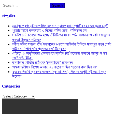
Search
for:
সাম্প্রতিক
মন্মথপুর প্রণব মন্দিরে পালিত হল ডা: শ্যামাপ্রসাদ মুখার্জীর ১২৫তম জন্মজয়ন্তী
পুজোর আগে কলকাতায় ৩ দিনের পর্যটন মেলা, পর্যটকদের ঢল
স্কটিশ চার্চ কলেজে শুরু হচ্ছে টেলিভিশন সংবাদ পাঠ, সঞ্চালনা ও ডাটা সায়েন্সের
দক্ষতা উন্নয়ন পাঠক্রম
শ্রীল ভক্তি স্বরুপ তীর্থ মহারাজের ৮৪তম আবির্ভাব তিথিতে মায়াপুরে নতুন গেস্ট
হাউস ও ‘গোপাল’স প্রসাদম হল’ উদ্বোধন
ঐতিহ্য ও আধুনিকতার মেলবন্ধনে স্কটিশ চার্চ কলেজে নবরূপে উদ্বোধন হল
‘ওগিলভি বিল্ডিং’
বাগবাজার গৌড়ীয় মঠে শুরু ‘চন্দনযাত্রা’ মহোৎসব
অক্ষয় তৃতীয়ায় বিশেষ অফার, ২১ বছরে পা দিল ‘ভূতের রাজা দিল বর’
ফুড ডেলিভারি অ্যাপের আদলে ‘বুক আ মিল’, শিশুদের অপুষ্টি দূরীকরণে নতুন
উদ্যোগ
Categories
Categories