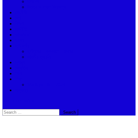
দার্জিলিং
উত্তর ও দক্ষিণ দিনাজপুর
রাজনীতি
দেশ
বিদেশ
অর্থনীতি
আবহাওয়া
ভ্রমণ
দুর্গা দর্শন
দুর্গাপুজো – কলকাতা – হাওড়া
ভারতীয় পূজার্চনা
স্বাস্থ্য
জ্যোতিষ
খেলা
শিক্ষা
Madhyamik – 2024
অন্যান্ন
site mode button
Search
for: