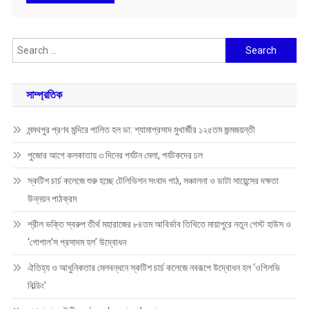
Search
for:
সাম্প্রতিক
মন্মথপুর প্রণব মন্দিরে পালিত হল ডা: শ্যামাপ্রসাদ মুখার্জীর ১২৫তম জন্মজয়ন্তী
পুজোর আগে কলকাতায় ৩ দিনের পর্যটন মেলা, পর্যটকদের ঢল
স্কটিশ চার্চ কলেজে শুরু হচ্ছে টেলিভিশন সংবাদ পাঠ, সঞ্চালনা ও ডাটা সায়েন্সের দক্ষতা
উন্নয়ন পাঠক্রম
শ্রীল ভক্তি স্বরুপ তীর্থ মহারাজের ৮৪তম আবির্ভাব তিথিতে মায়াপুরে নতুন গেস্ট হাউস ও
‘গোপাল’স প্রসাদম হল’ উদ্বোধন
ঐতিহ্য ও আধুনিকতার মেলবন্ধনে স্কটিশ চার্চ কলেজে নবরূপে উদ্বোধন হল ‘ওগিলভি
বিল্ডিং’