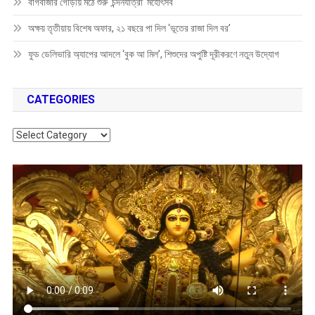
বাগবাজার গৌড়ীয় মঠে শুরু ‘চন্দনযাত্রা’ মহোৎসব
অক্ষয় তৃতীয়ায় বিশেষ অফার, ২১ বছরে পা দিল ‘ভূতের রাজা দিল বর’
ফুড ডেলিভারি অ্যাপের আদলে ‘বুক আ মিল’, শিশুদের অপুষ্টি দূরীকরণে নতুন উদ্যোগ
CATEGORIES
Categories