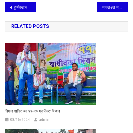
Post
মুর্শিদাবাদে তৃণমূল ছেড়ে কংগ্রেসে যোগ
আবহাওয়া আপডেট
navigation
RELATED POSTS
রিষড়া পালিত হল ৭৭-তম স্বাধীনতা উৎসব
08/16/2024
admin