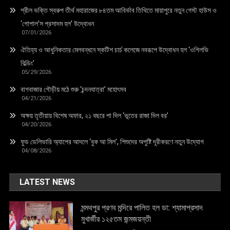
শ্রীল ভক্তি স্বরুপ তীর্থ মহারাজের ৮৪তম আবির্ভাব তিথিতে মায়াপুরে নতুন গেস্ট হাউস ও
‘গোপাল’স প্রসাদম হল’ উদ্বোধন
07/01/2026
ঐতিহ্য ও আধুনিকতার মেলবন্ধনে স্কটিশ চার্চ কলেজে নবরূপে উদ্বোধন হল ‘ওগিলভি
বিল্ডিং’
05/29/2026
বাগবাজার গৌড়ীয় মঠে শুরু ‘চন্দনযাত্রা’ মহোৎসব
04/21/2026
অক্ষয় তৃতীয়ায় বিশেষ অফার, ২১ বছরে পা দিল ‘ভূতের রাজা দিল বর’
04/20/2026
ফুড ডেলিভারি অ্যাপের আদলে ‘বুক আ মিল’, শিশুদের অপুষ্টি দূরীকরণে নতুন উদ্যোগ
04/08/2026
LATEST NEWS
মন্মথপুর প্রণব মন্দিরে পালিত হল ডা: শ্যামাপ্রসাদ
মুখার্জীর ১২৫তম জন্মজয়ন্তী