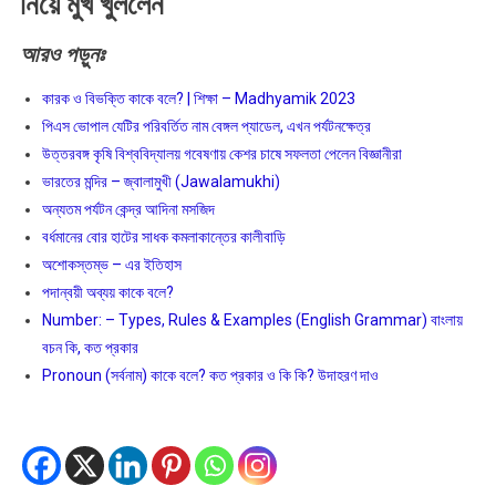
নিয়ে মুখ খুললেন
আরও
পড়ুনঃ
কারক ও বিভক্তি কাকে বলে? | শিক্ষা – Madhyamik 2023
পিএস ভোপাল যেটির পরিবর্তিত নাম বেঙ্গল প্যাডেল, এখন পর্যটনক্ষেত্র
উত্তরবঙ্গ কৃষি বিশ্ববিদ্যালয় গবেষণায় কেশর চাষে সফলতা পেলেন বিজ্ঞানীরা
ভারতের মন্দির – জ্বালামুখী (Jawalamukhi)
অন্যতম পর্যটন কেন্দ্র আদিনা মসজিদ
বর্ধমানের বোর হাটের সাধক কমলাকান্তের কালীবাড়ি
অশােকস্তম্ভ – এর ইতিহাস
পদান্বয়ী অব্যয় কাকে বলে?
Number: – Types, Rules & Examples (English Grammar) বাংলায়
বচন কি, কত প্রকার
Pronoun (সর্বনাম) কাকে বলে? কত প্রকার ও কি কি? উদাহরণ দাও