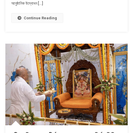
সংবাদ
আনুষ্ঠানিক উদ্বোধন […]
পাঠ,
সঞ্চালনা
Continue Reading
ও
ডাটা
সায়েন্সের
দক্ষতা
উন্নয়ন
পাঠক্রম