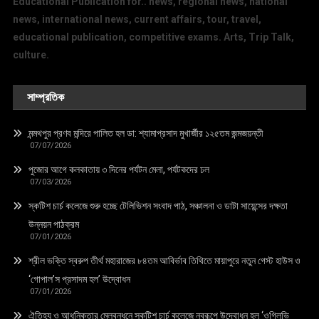
Educational Publication for.. news, regional news, national
news, international news, current affairs, tour, travel,
educational publication, competitive exams. Arts, Trip Talk,
culture.
সাম্প্রতিক
মন্মথপুর প্রণব মন্দিরে পালিত হল ডা: শ্যামাপ্রসাদ মুখার্জীর ১২৫তম জন্মজয়ন্তী
07/07/2026
পুজোর আগে কলকাতায় ৩ দিনের পর্যটন মেলা, পর্যটকদের ঢল
07/03/2026
স্কটিশ চার্চ কলেজে শুরু হচ্ছে টেলিভিশন সংবাদ পাঠ, সঞ্চালনা ও ডাটা সায়েন্সের দক্ষতা
উন্নয়ন পাঠক্রম
07/01/2026
শ্রীল ভক্তি স্বরুপ তীর্থ মহারাজের ৮৪তম আবির্ভাব তিথিতে মায়াপুরে নতুন গেস্ট হাউস ও
‘গোপাল’স প্রসাদম হল’ উদ্বোধন
07/01/2026
ঐতিহ্য ও আধুনিকতার মেলবন্ধনে স্কটিশ চার্চ কলেজে নবরূপে উদ্বোধন হল ‘ওগিলভি