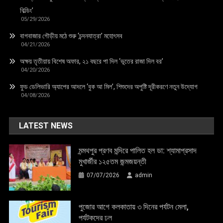
বিল্ডিং’
05/29/2026
বাগবাজার গৌড়ীয় মঠে শুরু ‘চন্দনযাত্রা’ মহোৎসব
04/21/2026
অক্ষয় তৃতীয়ায় বিশেষ অফার, ২১ বছরে পা দিল ‘ভূতের রাজা দিল বর’
04/20/2026
ফুড ডেলিভারি অ্যাপের আদলে ‘বুক আ মিল’, শিশুদের অপুষ্টি দূরীকরণে নতুন উদ্যোগ
04/08/2026
LATEST NEWS
মন্মথপুর প্রণব মন্দিরে পালিত হল ডা: শ্যামাপ্রসাদ
মুখার্জীর ১২৫তম জন্মজয়ন্তী
07/07/2026
admin
পুজোর আগে কলকাতায় ৩ দিনের পর্যটন মেলা,
পর্যটকদের ঢল