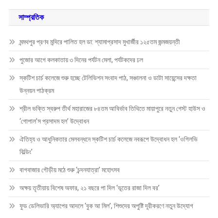
হল’
উদ্বোধন
সাম্প্রতিক
মন্মথপুর প্রণব মন্দিরে পালিত হল ডা: শ্যামাপ্রসাদ মুখার্জীর ১২৫তম জন্মজয়ন্তী
পুজোর আগে কলকাতায় ৩ দিনের পর্যটন মেলা, পর্যটকদের ঢল
স্কটিশ চার্চ কলেজে শুরু হচ্ছে টেলিভিশন সংবাদ পাঠ, সঞ্চালনা ও ডাটা সায়েন্সের দক্ষতা
উন্নয়ন পাঠক্রম
শ্রীল ভক্তি স্বরুপ তীর্থ মহারাজের ৮৪তম আবির্ভাব তিথিতে মায়াপুরে নতুন গেস্ট হাউস ও
‘গোপাল’স প্রসাদম হল’ উদ্বোধন
ঐতিহ্য ও আধুনিকতার মেলবন্ধনে স্কটিশ চার্চ কলেজে নবরূপে উদ্বোধন হল ‘ওগিলভি
বিল্ডিং’
বাগবাজার গৌড়ীয় মঠে শুরু ‘চন্দনযাত্রা’ মহোৎসব
অক্ষয় তৃতীয়ায় বিশেষ অফার, ২১ বছরে পা দিল ‘ভূতের রাজা দিল বর’
ফুড ডেলিভারি অ্যাপের আদলে ‘বুক আ মিল’, শিশুদের অপুষ্টি দূরীকরণে নতুন উদ্যোগ