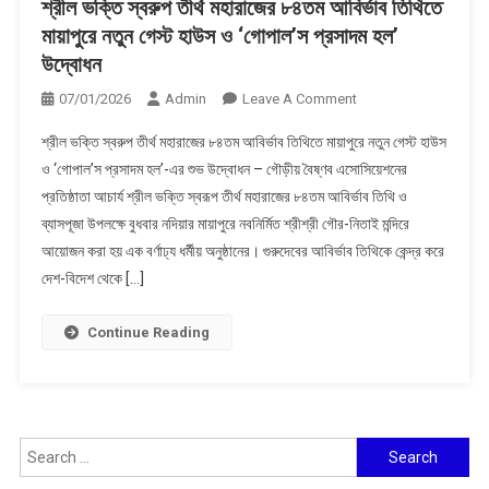
শ্রীল ভক্তি স্বরুপ তীর্থ মহারাজের ৮৪তম আবির্ভাব তিথিতে
মায়াপুরে নতুন গেস্ট হাউস ও ‘গোপাল’স প্রসাদম হল’
উদ্বোধন
On
07/01/2026
Admin
Leave A Comment
শ্রীল
শ্রীল ভক্তি স্বরুপ তীর্থ মহারাজের ৮৪তম আবির্ভাব তিথিতে মায়াপুরে নতুন গেস্ট হাউস
ভক্তি
ও ‘গোপাল’স প্রসাদম হল’-এর শুভ উদ্বোধন – গৌড়ীয় বৈষ্ণব এসোসিয়েশনের
স্বরুপ
প্রতিষ্ঠাতা আচার্য শ্রীল ভক্তি স্বরূপ তীর্থ মহারাজের ৮৪তম আবির্ভাব তিথি ও
তীর্থ
ব্যাসপূজা উপলক্ষে বুধবার নদিয়ার মায়াপুরে নবনির্মিত শ্রীশ্রী গৌর-নিতাই মন্দিরে
মহারাজের
৮৪তম
আয়োজন করা হয় এক বর্ণাঢ্য ধর্মীয় অনুষ্ঠানের। গুরুদেবের আবির্ভাব তিথিকে কেন্দ্র করে
আবির্ভাব
দেশ-বিদেশ থেকে […]
তিথিতে
মায়াপুরে
Continue Reading
নতুন
গেস্ট
হাউস
ও
‘গোপাল’স
Search
প্রসাদম
for: