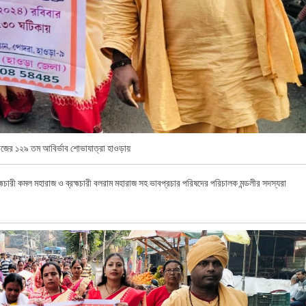
ারাজের ১২৯ তম আবির্ভাব শোভাযাত্রা হাওড়ায়
জ, ব্রহ্মচারী কমল মহারাজ ও ব্রহ্মচারী বলরাম মহারাজ সহ ভাবপ্রচার পরিষদের পরিচালক মন্ডলীর সদস্যরা