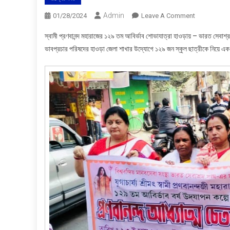
Admin
On
01/28/2024
Leave A Comment
স্বামী
স্বামী প্রণবানন্দ মহারাজের ১২৯ তম আবির্ভাব শোভাযাত্রা হাওড়ায় – ভারত সেবাশ্রম সঙ
প্রণবানন্দ
ভাবপ্রচার পরিষদের হাওড়া জেলা শাখার উদ্যোগে ১২৯ জন স্কুল ছাত্রীকে নিয়ে এক 
মহারাজের
১২৯তম
আবির্ভাব
শোভাযাত্রা
হাওড়ায়