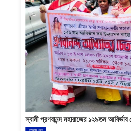
স্বামী প্রণবানন্দ মহারাজের ১২৯তম আবির্ভাব 
রাজ্যের খবর