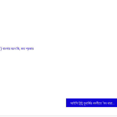
লায় বচন কি, কত প্রকার
আইসি পিন্টু মুখার্জির বদলীতে ‘মন খারাপ’ মঙ্গলকোটের