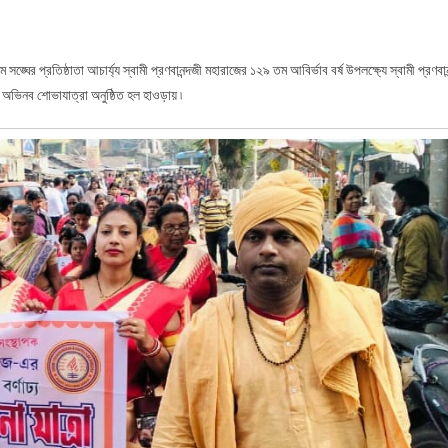
্ঘের প্রতিষ্ঠাতা আচার্য্য স্বামী প্রণবানন্দজী মহারাজের ১২৯ তম আবির্ভাব বর্ষ উপলক্ষ্যে স্বামী প্রণবান
অভিনব শোভাযাত্রা অনুষ্ঠিত হল হাওড়ায় ৷