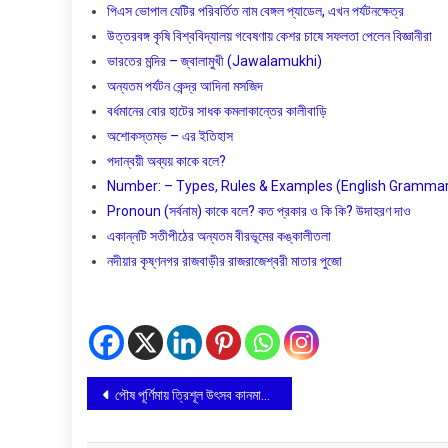
পিএস ভোপাল যেটির পরিবর্তিত নাম বেঙ্গল প্যাডেল, এখন পর্যটনক্ষেত্র
উত্তরবঙ্গ কৃষি বিশ্ববিদ্যালয় গবেষণায় কেশর চাষে সফলতা পেলেন বিজ্ঞানীরা
ভারতের মন্দির – জ্বালামুখী (Jawalamukhi)
অন্যতম পর্যটন কেন্দ্র আদিনা মসজিদ
বর্ধমানের বোর হাটের সাধক কমলাকান্তের কালীবাড়ি
অশােকস্তম্ভ – এর ইতিহাস
পদান্বয়ী অব্যয় কাকে বলে?
Number: – Types, Rules & Examples (English Grammar) বাং
Pronoun (সর্বনাম) কাকে বলে? কত প্রকার ও কি কি? উদাহরণ দাও
একান্নটি সতীপীঠের অন্যতম বীরভূমের কঙ্কালীতলা
নদীয়ার কৃষ্ণনগর রাজবাড়ীর রাজরাজেশ্বরী মাতার পুজো
Post
পৌষ পূর্ণিমায় ত্রিশূল উৎসব কানমারী ভারত সেবাশ্রম সঙ্ঘে
navigation