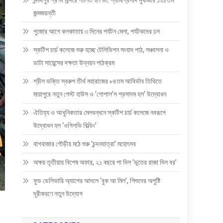
মন্মথপুর প্রণব মন্দিরে পালিত হল ডা: শ্যামাপ্রসাদ মুখার্জীর ১২৫তম
জন্মজয়ন্তী
পুজোর আগে কলকাতায় ৩ দিনের পর্যটন মেলা, পর্যটকদের ঢল
স্কটিশ চার্চ কলেজে শুরু হচ্ছে টেলিভিশন সংবাদ পাঠ, সঞ্চালনা ও
ডাটা সায়েন্সের দক্ষতা উন্নয়ন পাঠক্রম
শ্রীল ভক্তি স্বরুপ তীর্থ মহারাজের ৮৪তম আবির্ভাব তিথিতে
মায়াপুরে নতুন গেস্ট হাউস ও ‘গোপাল’স প্রসাদম হল’ উদ্বোধন
ঐতিহ্য ও আধুনিকতার মেলবন্ধনে স্কটিশ চার্চ কলেজে নবরূপে
উদ্বোধন হল ‘ওগিলভি বিল্ডিং’
বাগবাজার গৌড়ীয় মঠে শুরু ‘চন্দনযাত্রা’ মহোৎসব
অক্ষয় তৃতীয়ায় বিশেষ অফার, ২১ বছরে পা দিল ‘ভূতের রাজা দিল বর’
ফুড ডেলিভারি অ্যাপের আদলে ‘বুক আ মিল’, শিশুদের অপুষ্টি
দূরীকরণে নতুন উদ্যোগ