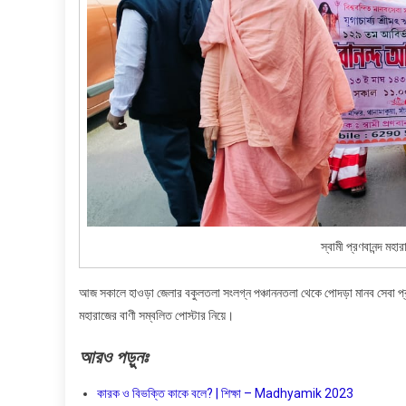
স্বামী প্রণবানন্দ মহ
আজ সকালে হাওড়া জেলার বকুলতলা সংলগ্ন পঞ্চাননতলা থেকে পোদড়া মানব সেবা প্রতিষ্
মহারাজের বাণী সম্বলিত পোস্টার নিয়ে।
আরও
পড়ুনঃ
কারক ও বিভক্তি কাকে বলে? | শিক্ষা – Madhyamik 2023