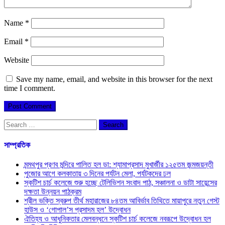
Name
*
Email
*
Website
Save my name, email, and website in this browser for the next
time I comment.
Search
for:
সাম্প্রতিক
মন্মথপুর প্রণব মন্দিরে পালিত হল ডা: শ্যামাপ্রসাদ মুখার্জীর ১২৫তম জন্মজয়ন্তী
পুজোর আগে কলকাতায় ৩ দিনের পর্যটন মেলা, পর্যটকদের ঢল
স্কটিশ চার্চ কলেজে শুরু হচ্ছে টেলিভিশন সংবাদ পাঠ, সঞ্চালনা ও ডাটা সায়েন্সের
দক্ষতা উন্নয়ন পাঠক্রম
শ্রীল ভক্তি স্বরুপ তীর্থ মহারাজের ৮৪তম আবির্ভাব তিথিতে মায়াপুরে নতুন গেস্ট
হাউস ও ‘গোপাল’স প্রসাদম হল’ উদ্বোধন
ঐতিহ্য ও আধুনিকতার মেলবন্ধনে স্কটিশ চার্চ কলেজে নবরূপে উদ্বোধন হল