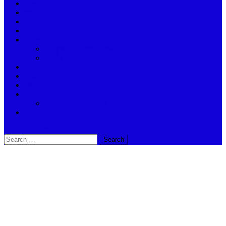
বিদেশ
অর্থনীতি
আবহাওয়া
ভ্রমণ
দুর্গা দর্শন
দুর্গাপুজো – কলকাতা – হাওড়া
ভারতীয় পূজার্চনা
স্বাস্থ্য
জ্যোতিষ
খেলা
শিক্ষা
Madhyamik – 2024
অন্যান্ন
site mode button
Search
for: