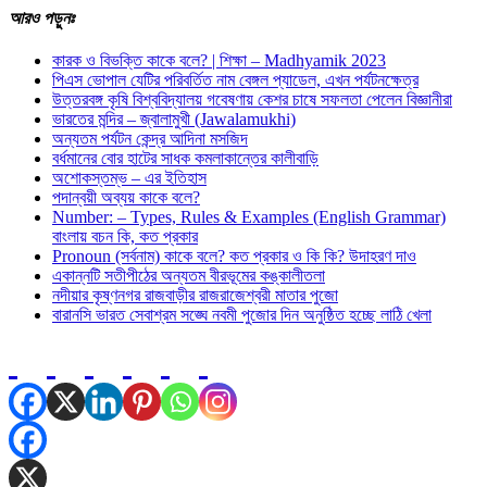
আরও
পড়ুনঃ
কারক ও বিভক্তি কাকে বলে? | শিক্ষা – Madhyamik 2023
পিএস ভোপাল যেটির পরিবর্তিত নাম বেঙ্গল প্যাডেল, এখন পর্যটনক্ষেত্র
উত্তরবঙ্গ কৃষি বিশ্ববিদ্যালয় গবেষণায় কেশর চাষে সফলতা পেলেন বিজ্ঞানীরা
ভারতের মন্দির – জ্বালামুখী (Jawalamukhi)
অন্যতম পর্যটন কেন্দ্র আদিনা মসজিদ
বর্ধমানের বোর হাটের সাধক কমলাকান্তের কালীবাড়ি
অশােকস্তম্ভ – এর ইতিহাস
পদান্বয়ী অব্যয় কাকে বলে?
Number: – Types, Rules & Examples (English Grammar)
বাংলায় বচন কি, কত প্রকার
Pronoun (সর্বনাম) কাকে বলে? কত প্রকার ও কি কি? উদাহরণ দাও
একান্নটি সতীপীঠের অন্যতম বীরভূমের কঙ্কালীতলা
নদীয়ার কৃষ্ণনগর রাজবাড়ীর রাজরাজেশ্বরী মাতার পুজো
বারানসি ভারত সেবাশ্রম সঙ্ঘে নবমী পুজোর দিন অনুষ্ঠিত হচ্ছে লাঠি খেলা