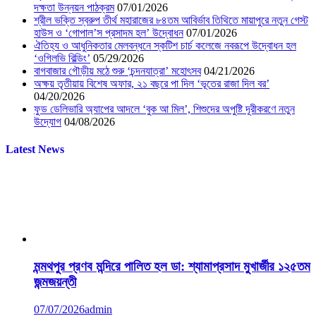
দক্ষতা উন্নয়ন পাঠক্রম
07/01/2026
শ্রীল ভক্তি স্বরুপ তীর্থ মহারাজের ৮৪তম আবির্ভাব তিথিতে মায়াপুরে নতুন গেস্ট
হাউস ও ‘গোপাল’স প্রসাদম হল’ উদ্বোধন
07/01/2026
ঐতিহ্য ও আধুনিকতার মেলবন্ধনে স্কটিশ চার্চ কলেজে নবরূপে উদ্বোধন হল
‘ওগিলভি বিল্ডিং’
05/29/2026
বাগবাজার গৌড়ীয় মঠে শুরু ‘চন্দনযাত্রা’ মহোৎসব
04/21/2026
অক্ষয় তৃতীয়ায় বিশেষ অফার, ২১ বছরে পা দিল ‘ভূতের রাজা দিল বর’
04/20/2026
ফুড ডেলিভারি অ্যাপের আদলে ‘বুক আ মিল’, শিশুদের অপুষ্টি দূরীকরণে নতুন
উদ্যোগ
04/08/2026
Latest News
মন্মথপুর প্রণব মন্দিরে পালিত হল ডা: শ্যামাপ্রসাদ মুখার্জীর ১২৫তম
জন্মজয়ন্তী
07/07/2026
admin