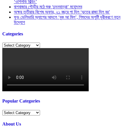
‘ওগিলভি বিল্ডিং’
বাগবাজার গৌড়ীয় মঠে শুরু ‘চন্দনযাত্রা’ মহোৎসব
অক্ষয় তৃতীয়ায় বিশেষ অফার, ২১ বছরে পা দিল ‘ভূতের রাজা দিল বর’
ফুড ডেলিভারি অ্যাপের আদলে ‘বুক আ মিল’, শিশুদের অপুষ্টি দূরীকরণে নতুন
উদ্যোগ
Categories
Categories
Popular Categories
Popular
Categories
About Us