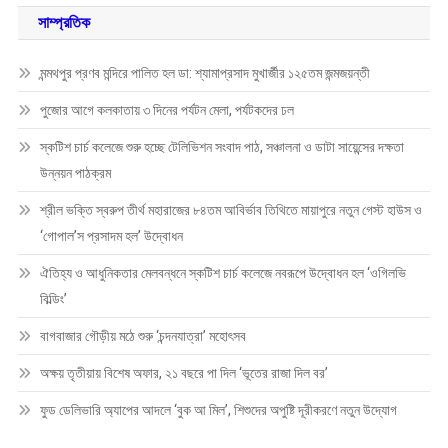
সাম্প্রতিক
মন্মথপুর প্রণব মন্দিরে পালিত হল ডা: শ্যামাপ্রসাদ মুখার্জীর ১২৫তম জন্মজয়ন্তী
পুজোর আগে কলকাতায় ৩ দিনের পর্যটন মেলা, পর্যটকদের ঢল
স্কটিশ চার্চ কলেজে শুরু হচ্ছে টেলিভিশন সংবাদ পাঠ, সঞ্চালনা ও ডাটা সায়েন্সের দক্ষতা
উন্নয়ন পাঠক্রম
শ্রীল ভক্তি স্বরুপ তীর্থ মহারাজের ৮৪তম আবির্ভাব তিথিতে মায়াপুরে নতুন গেস্ট হাউস ও
‘গোপাল’স প্রসাদম হল’ উদ্বোধন
ঐতিহ্য ও আধুনিকতার মেলবন্ধনে স্কটিশ চার্চ কলেজে নবরূপে উদ্বোধন হল ‘ওগিলভি
বিল্ডিং’
বাগবাজার গৌড়ীয় মঠে শুরু ‘চন্দনযাত্রা’ মহোৎসব
অক্ষয় তৃতীয়ায় বিশেষ অফার, ২১ বছরে পা দিল ‘ভূতের রাজা দিল বর’
ফুড ডেলিভারি অ্যাপের আদলে ‘বুক আ মিল’, শিশুদের অপুষ্টি দূরীকরণে নতুন উদ্যোগ