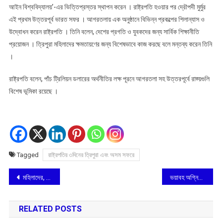
আইন বিশ্ববিদ্যালয়’-এর ভিত্তিপ্রস্তর স্থাপন করেন । রাষ্ট্রপতি হওয়ার পর দ্রৌপদী মুর্মুর
এই প্রথম উত্তরপূর্ব ভারত সফর । আগরতলায় এক অনুষ্ঠানে বিভিন্ন প্রকল্পের শিলান্যাস ও
উদ্বোধন করেন রাষ্ট্রপতি । তিনি বলেন, দেশের প্রগতি ও যুবকদের জন্য সার্বিক শিক্ষানীতি
প্রয়োজন । ত্রিপুরা মহিলাদের ক্ষমতায়ণের জন্য বিশেষভাবে কাজ করছে বলে মন্তব্য করেন তিনি
।
রাষ্ট্রপতি বলেন, পাঁচ ট্রিলিয়ন ডলারের অর্থনীতির লক্ষ পূরনে আগরতলা সহ উত্তরপূর্বে রাজ্য়গুলি
বিশেষ ভূমিকা রয়েছে ।
Tagged
রাষ্ট্রপতির ৩দিনের ত্রিপুরা এবং অসম সফরে
Post
মহিলাদের, এশিয়া কাপ ক্রিকেটের ফাইনালে উঠেছে ভারত
ভয়াবহ অগ্নিকাণ্ড কলকাতার কুদঘাটের এক প্রযোজনা সংস্থার গুদামে | Kolkata Fire
navigation
RELATED POSTS