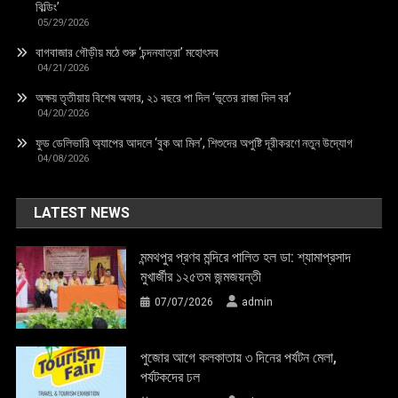
বিল্ডিং’
05/29/2026
বাগবাজার গৌড়ীয় মঠে শুরু ‘চন্দনযাত্রা’ মহোৎসব
04/21/2026
অক্ষয় তৃতীয়ায় বিশেষ অফার, ২১ বছরে পা দিল ‘ভূতের রাজা দিল বর’
04/20/2026
ফুড ডেলিভারি অ্যাপের আদলে ‘বুক আ মিল’, শিশুদের অপুষ্টি দূরীকরণে নতুন উদ্যোগ
04/08/2026
LATEST NEWS
মন্মথপুর প্রণব মন্দিরে পালিত হল ডা: শ্যামাপ্রসাদ
মুখার্জীর ১২৫তম জন্মজয়ন্তী
07/07/2026
admin
পুজোর আগে কলকাতায় ৩ দিনের পর্যটন মেলা,
পর্যটকদের ঢল