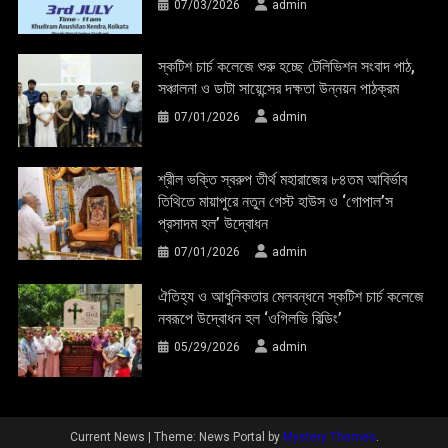
07/03/2026
admin
স্কটিশ চার্চ কলেজে শুরু হচ্ছে টেলিভিশন সংবাদ পাঠ,
সঞ্চালনা ও ডাটা সায়েন্সের দক্ষতা উন্নয়ন পাঠক্রম
07/01/2026
admin
শ্রীল ভক্তি স্বরুপ তীর্থ মহারাজের ৮৪তম আবির্ভাব
তিথিতে মায়াপুরে নতুন গেস্ট হাউস ও ‘গোপাল’স
প্রসাদম হল’ উদ্বোধন
07/01/2026
admin
ঐতিহ্য ও আধুনিকতার মেলবন্ধনে স্কটিশ চার্চ কলেজে
নবরূপে উদ্বোধন হল ‘ওগিলভি বিল্ডিং’
05/29/2026
admin
Current News
|
Theme: News Portal by
Mystery Themes
.