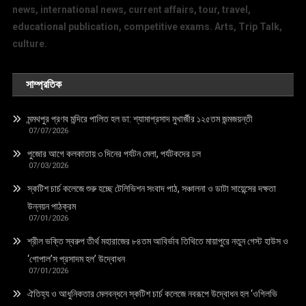
news, international news, current affairs, tour, travel,
educational publication, competitive exams. Arts, Trip Talk,
culture.
সাম্প্রতিক
মন্মথপুর প্রণব মন্দিরে পালিত হল ডা: শ্যামাপ্রসাদ মুখার্জীর ১২৫তম জন্মজয়ন্তী
07/07/2026
পুজোর আগে কলকাতায় ৩ দিনের পর্যটন মেলা, পর্যটকদের ঢল
07/03/2026
স্কটিশ চার্চ কলেজে শুরু হচ্ছে টেলিভিশন সংবাদ পাঠ, সঞ্চালনা ও ডাটা সায়েন্সের দক্ষতা
উন্নয়ন পাঠক্রম
07/01/2026
শ্রীল ভক্তি স্বরুপ তীর্থ মহারাজের ৮৪তম আবির্ভাব তিথিতে মায়াপুরে নতুন গেস্ট হাউস ও
‘গোপাল’স প্রসাদম হল’ উদ্বোধন
07/01/2026
ঐতিহ্য ও আধুনিকতার মেলবন্ধনে স্কটিশ চার্চ কলেজে নবরূপে উদ্বোধন হল ‘ওগিলভি