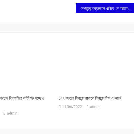
দেশজুড়ে রক্তদানে এগিয়ে এল আয়কর বিভাগের আধিকারিকরা
ণবানন্দ বিদ্যাপীঠে ভর্তি শুরু হচ্ছে ৫
১২৭ বছরের শিবানন্দ বাবাকে শিবানন্দ পিস এওয়ার্ড
11/06/2022
admin
admin