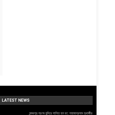
LATEST NEWS
মন্মথপুর প্রণব মন্দিরে পালিত হল ডা: শ্যামাপ্রসাদ মুখার্জীর