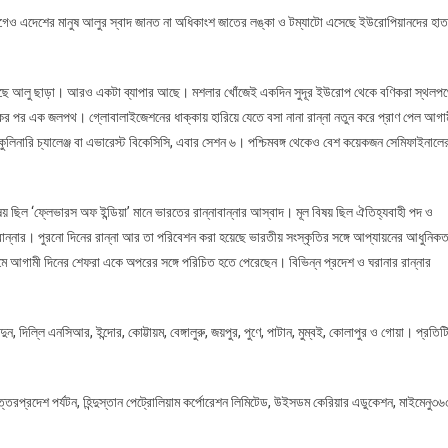
 আগেও এদেশের মানুষ আলুর স্বাদ জানত না অধিকাংশ জাতের লঙ্কা ও টম্যাটো এসেছে ইউরোপিয়ানদের হাত
রয়েছে আলু ছাড়া। আরও একটা ব্যাপার আছে। মশলার খোঁজেই একদিন সুদূর ইউরোপ থেকে বণিকরা স্থলপ
র পর এক জলপথ। গ্লোবালাইজেশনের ধাক্কায় হারিয়ে যেতে বসা নানা রান্না নতুন করে প্রাণ পেল আগা
 কুলিনারি চ্যালেঞ্জ বা এভারেস্ট বিকেসিসি, এবার সেশন ৬। পশ্চিমবঙ্গ থেকেও বেশ কয়েকজন সেমিফাইনালে
ষয় ছিল ‘ফ্লেভারস অফ ইন্ডিয়া’ মানে ভারতের রান্নাবান্নার আস্বাদ। মূল বিষয় ছিল ঐতিহ্যবাহী পদ ও
 রান্নার। পুরনো দিনের রান্না আর তা পরিবেশন করা হয়েছে ভারতীয় সংস্কৃতির সঙ্গে আপ্যায়নের আধুনিক
যমে আগামী দিনের শেফরা একে অপরের সঙ্গে পরিচিত হতে পেরেছেন। বিভিন্ন প্রদেশ ও ঘরানার রান্নার
ুন, দিল্লি এনসিআর, ইন্দোর, কোট্টায়ম, বেঙ্গালুরু, জয়পুর, পুণে, পাটান, মুম্বই, কোলাপুর ও গোয়া। প্রতিট
উত্তরপ্রদেশ পর্যটন, হিন্দুস্তান পেট্রোলিয়াম কর্পোরেশন লিমিটেড, উইসডম কেরিয়ার এডুকেশন, মাইমেনু৩৬