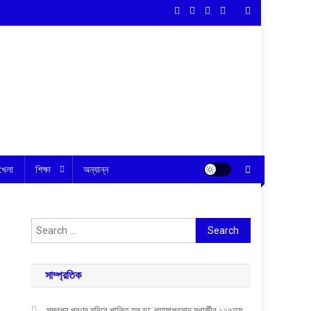
খেলা
শিক্ষা
অন্যান্ন
Search
for:
সাম্প্রতিক
মন্মথপুর প্রণব মন্দিরে পালিত হল ডা: শ্যামাপ্রসাদ মুখার্জীর ১২৫তম