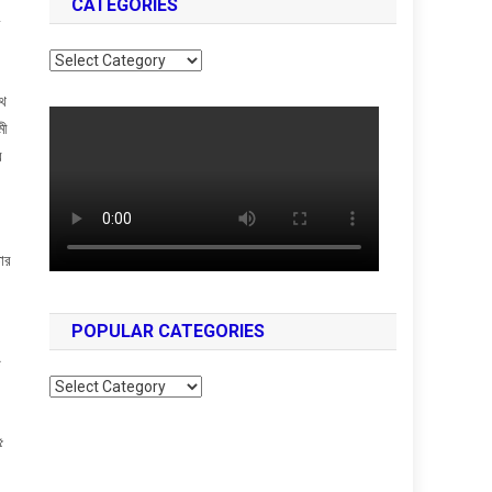
CATEGORIES
Categories
থে
মী
র
তার
POPULAR CATEGORIES
ি
Popular
Categories
৫