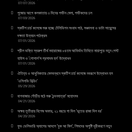
07/07/2026
পুজোর আগে কলকাতায় ৩ দিনের পর্যটন মেলা, পর্যটকদের ঢল
07/03/2026
স্কটিশ চার্চ কলেজে শুরু হচ্ছে টেলিভিশন সংবাদ পাঠ, সঞ্চালনা ও ডাটা সায়েন্সের
দক্ষতা উন্নয়ন পাঠক্রম
07/01/2026
শ্রীল ভক্তি স্বরুপ তীর্থ মহারাজের ৮৪তম আবির্ভাব তিথিতে মায়াপুরে নতুন গেস্ট
হাউস ও ‘গোপাল’স প্রসাদম হল’ উদ্বোধন
07/01/2026
ঐতিহ্য ও আধুনিকতার মেলবন্ধনে স্কটিশ চার্চ কলেজে নবরূপে উদ্বোধন হল
‘ওগিলভি বিল্ডিং’
05/29/2026
বাগবাজার গৌড়ীয় মঠে শুরু ‘চন্দনযাত্রা’ মহোৎসব
04/21/2026
অক্ষয় তৃতীয়ায় বিশেষ অফার, ২১ বছরে পা দিল ‘ভূতের রাজা দিল বর’
04/20/2026
ফুড ডেলিভারি অ্যাপের আদলে ‘বুক আ মিল’, শিশুদের অপুষ্টি দূরীকরণে নতুন