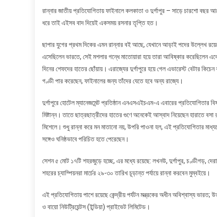
রান্নার
রান্নার জাতীয় প্রতিযোগিতায় ফাইনালে কলকাতা ও দুর্গাপুর – সাড়ে চারশো বছর
জাতীয়
ধরে তাই এইসব বাদ দিয়েই একসময় রসনার তৃপ্তি হত।
প্রতিযোগিতায়
ফাইনালে
ছাপার যুগের প্রথম দিকের এমন রান্নার বই আছে, যেখানে আড়াই পদের উল্লেখ 
কলকাতা
এসেছিলেন ভারতে, সেই মশলার গন্ধে মাতোয়ারা হয়ে তারা আবিষ্কার করেছিলেন একে
ও
দিনের শেফদের হাতের ছোঁয়ায়। এরাজ্যের দুর্গাপুরে হয়ে গেল এভারেস্ট বেটার কিচেন
দুর্গাপুর
গণ্ডী পার করেছেন, ফাইনালের জন্য তাঁদের যেতে হবে অন্য রাজ্যে।
দুর্গাপুরে হোটেল ম্যানেজমেন্ট প্রতিষ্ঠান এনএসএইচএম-এ এবারের প্রতিযোগিতার বি
মিষ্টান্ন। তাতে ছাত্রছাত্রীদের হাতের গুণে অনেকেই আস্বাদ নিয়েছেন হারাতে বসা
মিশেলে। শুধু রান্না করে মন মাতানো নয়, উপরি পাওনা হল, এই প্রতিযোগিতার মাধ্
সঙ্গেও ঘনিষ্ঠভাবে পরিচিত হতে পেরেছেন।
সেশন ৫ মোট ১৭টি শহরজুড়ে হচ্ছে, এর মধ্যে রয়েছে: লখনউ, দুর্গাপুর, চণ্ডীগড়, দেরাদ
শহরের চ্যাম্পিয়নরা মার্চের ২৯-৩০ তারিখ চূড়ান্ত পর্যায়ে রান্না করবেন মুম্বইয়ে।
এই প্রতিযোগিতায় পাশে রয়েছে কেন্দ্রীয় পর্যটন মন্ত্রকের অধীন অবিশ্বাস্য ভারত; 
ও বায়ো নিউট্রিয়েন্টস (ইন্ডিয়া) প্রাইভেট লিমিটেড।