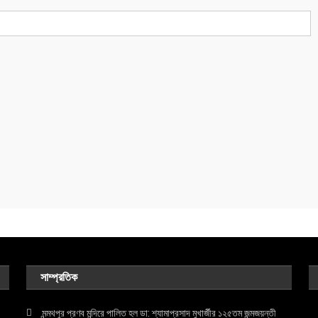
সাম্প্রতিক
মন্মথপুর প্রণব মন্দিরে পালিত হল ডা: শ্যামাপ্রসাদ মুখার্জীর ১২৫তম জন্মজয়ন্তী