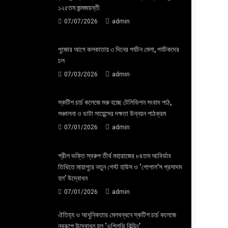
১২৫তম জন্মজয়ন্তী
07/07/2026
admin
পুজোর আগে কলকাতায় ৩ দিনের পর্যটন মেলা, পর্যটকদের
ঢল
07/03/2026
admin
স্কটিশ চার্চ কলেজে শুরু হচ্ছে টেলিভিশন সংবাদ পাঠ,
সঞ্চালনা ও ডাটা সায়েন্সের দক্ষতা উন্নয়ন পাঠক্রম
07/01/2026
admin
শ্রীল ভক্তি স্বরুপ তীর্থ মহারাজের ৮৪তম আবির্ভাব
তিথিতে মায়াপুরে নতুন গেস্ট হাউস ও ‘গোপাল’স প্রসাদম
হল’ উদ্বোধন
07/01/2026
admin
ঐতিহ্য ও আধুনিকতার মেলবন্ধনে স্কটিশ চার্চ কলেজে
নবরূপে উদ্বোধন হল ‘ওগিলভি বিল্ডিং’