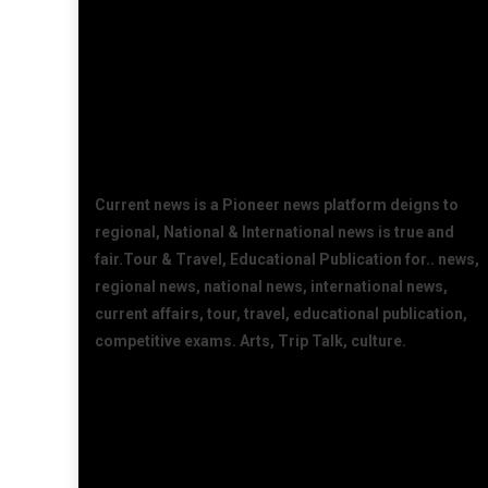
Current news is a Pioneer news platform deigns to
regional, National & International news is true and
fair.Tour & Travel, Educational Publication for.. news,
regional news, national news, international news,
current affairs, tour, travel, educational publication,
competitive exams. Arts, Trip Talk, culture.