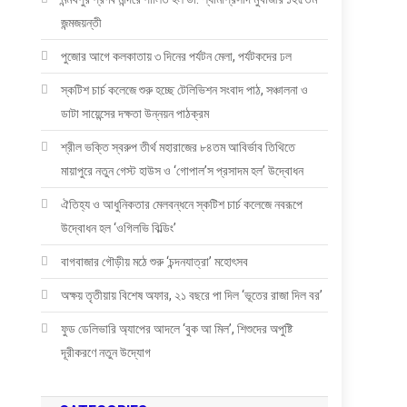
জন্মজয়ন্তী
পুজোর আগে কলকাতায় ৩ দিনের পর্যটন মেলা, পর্যটকদের ঢল
স্কটিশ চার্চ কলেজে শুরু হচ্ছে টেলিভিশন সংবাদ পাঠ, সঞ্চালনা ও
ডাটা সায়েন্সের দক্ষতা উন্নয়ন পাঠক্রম
শ্রীল ভক্তি স্বরুপ তীর্থ মহারাজের ৮৪তম আবির্ভাব তিথিতে
মায়াপুরে নতুন গেস্ট হাউস ও ‘গোপাল’স প্রসাদম হল’ উদ্বোধন
ঐতিহ্য ও আধুনিকতার মেলবন্ধনে স্কটিশ চার্চ কলেজে নবরূপে
উদ্বোধন হল ‘ওগিলভি বিল্ডিং’
বাগবাজার গৌড়ীয় মঠে শুরু ‘চন্দনযাত্রা’ মহোৎসব
অক্ষয় তৃতীয়ায় বিশেষ অফার, ২১ বছরে পা দিল ‘ভূতের রাজা দিল বর’
ফুড ডেলিভারি অ্যাপের আদলে ‘বুক আ মিল’, শিশুদের অপুষ্টি
দূরীকরণে নতুন উদ্যোগ