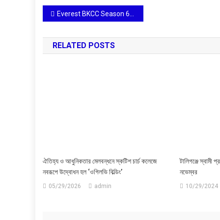
Post
Everest BKCC Season 6 West Bengal Semi-Finals: A Culinary Celebration of Tradition & Innovation
navigation
RELATED POSTS
ঐতিহ্য ও আধুনিকতার মেলবন্ধনে স্কটিশ চার্চ কলেজে
টালিগঞ্জে স্বামী প্র
নবরূপে উদ্বোধন হল ‘ওগিলভি বিল্ডিং’
নভেম্বর
05/29/2026
admin
10/29/2024