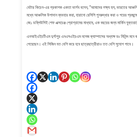
বেটার কিচেন-এর প্রকাশক একতা ভার্গব বলেন, “আমাদের লক্ষ্য হল, ভারতের আঞ্চলিক
মধ্যে আঞ্চলিক উপাদান ব্যবহার করা, হারানো রেসিপি পুনরুদ্ধার করা ও পরের প্রজন
জে১ ডব্লিউসিই শেফ এক্সচেঞ্জ প্রোগ্রামের মাধ্যমে, এক বছরের জন্য মার্কিন যুক্তরাষ্ট
এনআইএইচটিএম দুর্গাপুর এনএসএইচএম নলেজ ক্যাম্পাসের অধ্যক্ষ ডঃ মিলিন্দ মনে 
পেয়েছেন। এই সিজিন যত বেশি করে হবে ছাত্রছাত্রীরাও তত বেশি সুযোগ পাবে।