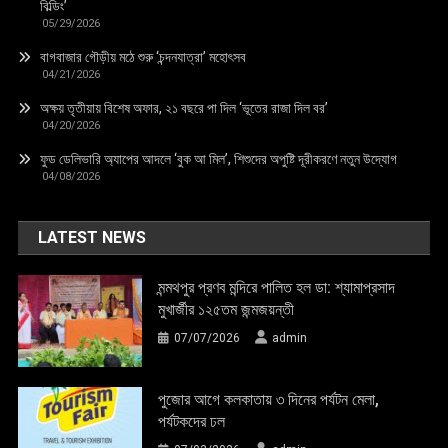
বিল্ডিং’
05/29/2026
বাগবাজার গৌড়ীয় মঠে শুরু ‘চন্দনযাত্রা’ মহোৎসব
04/21/2026
অক্ষয় তৃতীয়ায় বিশেষ অফার, ২১ বছরে পা দিল ‘ভূতের রাজা দিল বর’
04/20/2026
ফুড ডেলিভারি অ্যাপের আদলে ‘বুক আ মিল’, শিশুদের অপুষ্টি দূরীকরণে নতুন উদ্যোগ
04/08/2026
LATEST NEWS
মন্মথপুর প্রণব মন্দিরে পালিত হল ডা: শ্যামাপ্রসাদ
মুখার্জীর ১২৫তম জন্মজয়ন্তী
07/07/2026
admin
পুজোর আগে কলকাতায় ৩ দিনের পর্যটন মেলা,
পর্যটকদের ঢল