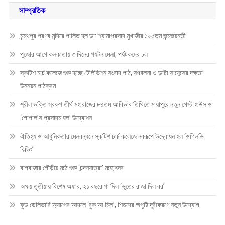
সাম্প্রতিক
মন্মথপুর প্রণব মন্দিরে পালিত হল ডা: শ্যামাপ্রসাদ মুখার্জীর ১২৫তম জন্মজয়ন্তী
পুজোর আগে কলকাতায় ৩ দিনের পর্যটন মেলা, পর্যটকদের ঢল
স্কটিশ চার্চ কলেজে শুরু হচ্ছে টেলিভিশন সংবাদ পাঠ, সঞ্চালনা ও ডাটা সায়েন্সের দক্ষতা
উন্নয়ন পাঠক্রম
শ্রীল ভক্তি স্বরুপ তীর্থ মহারাজের ৮৪তম আবির্ভাব তিথিতে মায়াপুরে নতুন গেস্ট হাউস ও
‘গোপাল’স প্রসাদম হল’ উদ্বোধন
ঐতিহ্য ও আধুনিকতার মেলবন্ধনে স্কটিশ চার্চ কলেজে নবরূপে উদ্বোধন হল ‘ওগিলভি
বিল্ডিং’
বাগবাজার গৌড়ীয় মঠে শুরু ‘চন্দনযাত্রা’ মহোৎসব
অক্ষয় তৃতীয়ায় বিশেষ অফার, ২১ বছরে পা দিল ‘ভূতের রাজা দিল বর’
ফুড ডেলিভারি অ্যাপের আদলে ‘বুক আ মিল’, শিশুদের অপুষ্টি দূরীকরণে নতুন উদ্যোগ