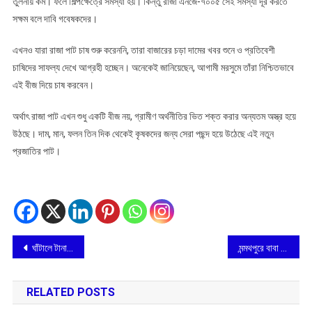
তুলনায় কম। ফলে শিল্পক্ষেত্রে সমস্যা হয়। কিন্তু রাজা এনজে-৭০০৫ সেই সমস্যা দূর করতে
সক্ষম বলে দাবি গবেষকদের।
এখনও যারা রাজা পাট চাষ শুরু করেননি, তারা বাজারের চড়া দামের খবর শুনে ও প্রতিবেশী
চাষিদের সাফল্য দেখে আগ্রহী হচ্ছেন। অনেকেই জানিয়েছেন, আগামী মরসুমে তাঁরা নিশ্চিতভাবে
এই বীজ দিয়ে চাষ করবেন।
অর্থাৎ রাজা পাট এখন শুধু একটি বীজ নয়, গ্রামীণ অর্থনীতির ভিত শক্ত করার অন্যতম অস্ত্র হয়ে
উঠছে। দাম, মান, ফলন তিন দিক থেকেই কৃষকদের জন্য সেরা পছন্দ হয়ে উঠেছে এই নতুন
প্রজাতির পাট।
Post
ঘাঁটালে টানা বর্ষণে বন্যা দুর্গতদের পাশে ভারত সেবাশ্রম সঙ্ঘ
মন্মথপুরে বাবা সঙ্ঘেশ্বরজীর মাথায় জল ঢালতে ভক্তদের উপচে পড়া ভিড়
navigation
RELATED POSTS