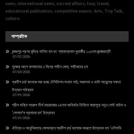
news, international news, current affairs, tour, travel,
educational publication, competitive exams. Arts, Trip Talk,
culture.
সাম্প্রতিক
মন্মথপুর প্রণব মন্দিরে পালিত হল ডা: শ্যামাপ্রসাদ মুখার্জীর ১২৫তম জন্মজয়ন্তী
07/07/2026
পুজোর আগে কলকাতায় ৩ দিনের পর্যটন মেলা, পর্যটকদের ঢল
07/03/2026
স্কটিশ চার্চ কলেজে শুরু হচ্ছে টেলিভিশন সংবাদ পাঠ, সঞ্চালনা ও ডাটা সায়েন্সের দক্ষতা
উন্নয়ন পাঠক্রম
07/01/2026
শ্রীল ভক্তি স্বরুপ তীর্থ মহারাজের ৮৪তম আবির্ভাব তিথিতে মায়াপুরে নতুন গেস্ট হাউস ও
‘গোপাল’স প্রসাদম হল’ উদ্বোধন
07/01/2026
ঐতিহ্য ও আধুনিকতার মেলবন্ধনে স্কটিশ চার্চ কলেজে নবরূপে উদ্বোধন হল ‘ওগিলভি