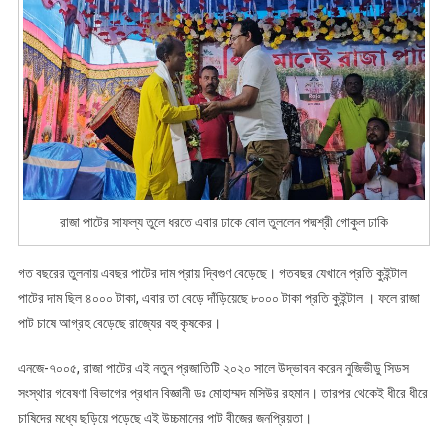
বোল
তুললেন
পদ্মশ্রী
গোকুল
ঢাকি
রাজা পাটের সাফল্য তুলে ধরতে এবার ঢাকে বোল তুললেন পদ্মশ্রী গোকুল ঢাকি
গত বছরের তুলনায় এবছর পাটের দাম প্রায় দ্বিগুণ বেড়েছে। গতবছর যেখানে প্রতি কুইন্টাল
পাটের দাম ছিল ৪০০০ টাকা, এবার তা বেড়ে দাঁড়িয়েছে ৮০০০ টাকা প্রতি কুইন্টাল । ফলে রাজা
পাট চাষে আগ্রহ বেড়েছে রাজ্যের বহু কৃষকের।
এনজে-৭০০৫, রাজা পাটের এই নতুন প্রজাতিটি ২০২০ সালে উদ্ভাবন করেন নুজিভীডু সিডস
সংস্থার গবেষণা বিভাগের প্রধান বিজ্ঞানী ডঃ মোহাম্মদ মসিউর রহমান। তারপর থেকেই ধীরে ধীরে
চাষিদের মধ্যে ছড়িয়ে পড়েছে এই উচ্চমানের পাট বীজের জনপ্রিয়তা।