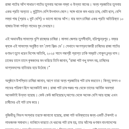
রাজা পাটের আঁশ সাধারণ পাটের তুলনায় অনেক লম্বা ও উন্নত মানের। অন্য প্রজাতির তুলনায়
একর প্রতি অন্তত ২ কুইন্টাল বেশি উৎপাদন মেলে। সঙ্গে থাকে কম খরচে চাষ, মোটা ছাল, বেশি
লম্বা গাছ (প্রায় ২ ফুট বেশি) ও ভালো মানের আঁশ। যার ফলে চাষিরা একর প্রতি অতিরিক্ত ১০
হাজার টাকা পর্যন্ত লাভের মুখ দেখছেন।
এই অভাবনীয় সাফল্যে খুশি রাজ্যের চাষিরা। মালদা জেলার তুলসীহাটা, হরিশচন্দ্রপুর ১ নম্বর
ব্লকে এই সাফল্যে অনুষ্ঠিত হল ‘মেগা ফিল্ড ডে’। সেখানে অংশগ্রহণকারী চাষিদের রাজা পাটের
গুণাগুণ তুলে ধরেন বিশেষ অতিথি, ২০২৫ সালে পদ্মশ্রী প্রাপ্ত ঢাকি সম্রাট গোকুল চন্দ্র দাস।
ঢাকের তালে তালে কৃষকদের মন ভরিয়ে তিনি জানান, “রাজা পাট শুধু ফসল নয়, চাষিদের
ভাগ্যবদলের হাতিয়ার হয়ে উঠেছে।”
অনুষ্ঠানে উপস্থিত চাষিরা জানান, আগে তারা অন্য প্রজাতির পাট চাষ করতেন। কিন্তু ফলন ও
লাভের পরিমাণ ছিল অনেকটাই কম। রাজা পাট চাষ শুরুর পর থেকে তাদের আর্থিক অবস্থা
অনেকটাই উন্নত হয়েছে। কেউ কেউ জানিয়েছেন,আগের থেকে অনেক বেশি আয় হচ্ছে এখন
চাষীদের এই পাট চাষ করে।
নুজিভীডু সিডস সংস্থার তরফে জানানো হয়েছে, রাজা পাট ভবিষ্যতের জন্য একটি টেকসই ও
লাভজনক সমাধান। বর্তমানে ভারতে যে ধরনের পাট চাষ হয়, তার আঁশের গুণমান বাংলাদেশের