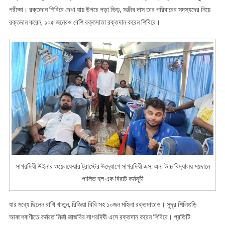
পরীক্ষা। রক্তদান শিবিরে দেখা যায় উপচে পড়া ভিড়, সঞ্জীব দাস তার পরিবারের সদস্যদের নিয়ে
রক্তদান করেন, ১০৫ জনেরও বেশি রক্তদাতা রক্তদান করেন শিবিরে।
সাগরদিঘী উইনার ওয়েলফেয়ার ট্রাস্টের উদ্যোগে সাগরদিঘী এস. এন. উচ্চ বিদ্যালয় ময়দানে
পালিত হল এক বিরাট কর্মসূচী
যার মধ্যে ছিলেন রাখি খাতুন, রিজিয়া বিবি সহ ১০জন মহিলা রক্তদাতাও। সুদূর শিলিগুড়ি
আকাশবাণীতে কর্মরত মির্জা জাজবির সাগরদিঘী এসে রক্তদান করেন শিবিরে। প্রতিটি