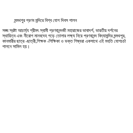
মন্মথপুর প্রণব মন্দিরে বিশ্ব যোগ দিবস পালন
সঙ্ঘ স্রষ্টা আচার্য্য শ্রীমৎ স্বামী প্রণবানন্দজী মহারাজের ভাবাদৰ্শ, ভারতীয় দর্শনের
স্থায়িত্ব এবং নীরোগ মানবদেহ গড়ে তোলার লক্ষ্য নিয়ে প্রণবানন্দ বিদ্যামন্দির মন্মথপুর,
কানমারীর ছাত্র -ছাত্রী,শিক্ষক -শিক্ষিকা ও ভক্ত শিষ্যরা একসাথে এই মহতি যোগচর্চা
পালনে সামিল হয়।