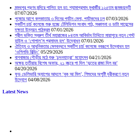
মন্মথপুর প্রণব মন্দিরে পালিত হল ডা: শ্যামাপ্রসাদ মুখার্জীর ১২৫তম জন্মজয়ন্তী
07/07/2026
পুজোর আগে কলকাতায় ৩ দিনের পর্যটন মেলা, পর্যটকদের ঢল
07/03/2026
স্কটিশ চার্চ কলেজে শুরু হচ্ছে টেলিভিশন সংবাদ পাঠ, সঞ্চালনা ও ডাটা সায়েন্সের
দক্ষতা উন্নয়ন পাঠক্রম
07/01/2026
শ্রীল ভক্তি স্বরুপ তীর্থ মহারাজের ৮৪তম আবির্ভাব তিথিতে মায়াপুরে নতুন গেস্ট
হাউস ও ‘গোপাল’স প্রসাদম হল’ উদ্বোধন
07/01/2026
ঐতিহ্য ও আধুনিকতার মেলবন্ধনে স্কটিশ চার্চ কলেজে নবরূপে উদ্বোধন হল
‘ওগিলভি বিল্ডিং’
05/29/2026
বাগবাজার গৌড়ীয় মঠে শুরু ‘চন্দনযাত্রা’ মহোৎসব
04/21/2026
অক্ষয় তৃতীয়ায় বিশেষ অফার, ২১ বছরে পা দিল ‘ভূতের রাজা দিল বর’
04/20/2026
ফুড ডেলিভারি অ্যাপের আদলে ‘বুক আ মিল’, শিশুদের অপুষ্টি দূরীকরণে নতুন
উদ্যোগ
04/08/2026
Latest News