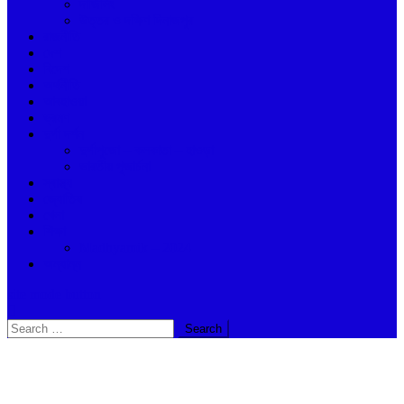
দার্জিলিং
উত্তর ও দক্ষিণ দিনাজপুর
রাজনীতি
দেশ
বিদেশ
অর্থনীতি
আবহাওয়া
ভ্রমণ
দুর্গা দর্শন
দুর্গাপুজো – কলকাতা – হাওড়া
ভারতীয় পূজার্চনা
স্বাস্থ্য
জ্যোতিষ
খেলা
শিক্ষা
Madhyamik – 2024
অন্যান্ন
site mode button
Search
for: