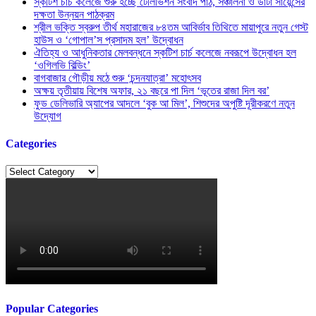
স্কটিশ চার্চ কলেজে শুরু হচ্ছে টেলিভিশন সংবাদ পাঠ, সঞ্চালনা ও ডাটা সায়েন্সের
দক্ষতা উন্নয়ন পাঠক্রম
শ্রীল ভক্তি স্বরুপ তীর্থ মহারাজের ৮৪তম আবির্ভাব তিথিতে মায়াপুরে নতুন গেস্ট
হাউস ও ‘গোপাল’স প্রসাদম হল’ উদ্বোধন
ঐতিহ্য ও আধুনিকতার মেলবন্ধনে স্কটিশ চার্চ কলেজে নবরূপে উদ্বোধন হল
‘ওগিলভি বিল্ডিং’
বাগবাজার গৌড়ীয় মঠে শুরু ‘চন্দনযাত্রা’ মহোৎসব
অক্ষয় তৃতীয়ায় বিশেষ অফার, ২১ বছরে পা দিল ‘ভূতের রাজা দিল বর’
ফুড ডেলিভারি অ্যাপের আদলে ‘বুক আ মিল’, শিশুদের অপুষ্টি দূরীকরণে নতুন
উদ্যোগ
Categories
Categories
Popular Categories