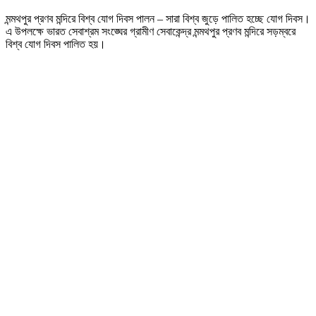
মন্মথপুর
মন্মথপুর প্রণব মন্দিরে বিশ্ব যোগ দিবস পালন – সারা বিশ্ব জুড়ে পালিত হচ্ছে যোগ দিবস।
প্রণব
এ উপলক্ষে ভারত সেবাশ্রম সংঙ্ঘের গ্রামীণ সেবাকেন্দ্র মন্মথপুর প্রণব মন্দিরে সড়ম্বরে
মন্দিরে
বিশ্ব যোগ দিবস পালিত হয়।
বিশ্ব
যোগ
দিবস
পালন