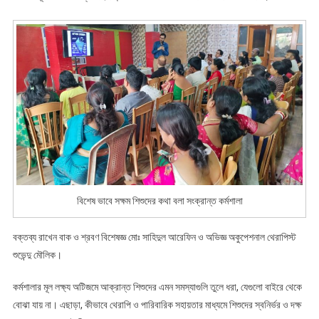
বিশেষ ভাবে সক্ষম শিশুদের কথা বলা সংক্রান্ত কর্মশালা
বক্তব্য রাখেন বাক ও শ্রবণ বিশেষজ্ঞ মোঃ সাহিদুল আরেফিন ও অভিজ্ঞ অকুপেশনাল থেরাপিস্ট
শুভেন্দু মৌলিক।
কর্মশালার মূল লক্ষ্য অটিজমে আক্রান্ত শিশুদের এমন সমস্যাগুলি তুলে ধরা, যেগুলো বাইরে থেকে
বোঝা যায় না। এছাড়া, কীভাবে থেরাপি ও পারিবারিক সহায়তার মাধ্যমে শিশুদের স্বনির্ভর ও দক্ষ