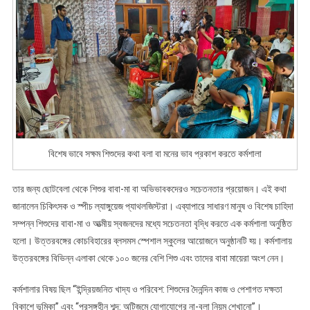
মনের
ভাব
প্রকাশ
কর‍তে
কর্মশালা
বিশেষ ভাবে সক্ষম শিশুদের কথা বলা বা মনের ভাব প্রকাশ কর‍তে কর্মশালা
তার জন্য ছোটবেলা থেকে শিশুর বাবা-মা বা অভিভাবকদেরও সচেতনতার প্রয়োজন। এই কথা
জানালেন চিকিৎসক ও স্পীচ ল্যাঙ্গুয়েজ প্যাথলজিস্টরা। এব্যাপারে সাধারণ মানুষ ও বিশেষ চাহিদা
সম্পন্ন শিশুদের বাবা-মা ও আত্মীয় স্বজনদের মধ্যে সচেতনতা বৃদ্ধি করতে এক কর্মশালা অনুষ্ঠিত
হলো। উত্তরবঙ্গের কোচবিহারের ব্লসমস স্পেশাল স্কুলের আয়োজনে অনুষ্ঠানটি হ্য়। কর্মশালায়
উত্তরবঙ্গের বিভিন্ন এলাকা থেকে ১০০ জনের বেশি শিশু এবং তাদের বাবা মায়েরা অংশ নেন।
কর্মশালার বিষয় ছিল “ইন্দ্রিয়জনিত খাদ্য ও পরিবেশ: শিশুদের দৈনন্দিন কাজ ও পেশাগত দক্ষতা
বিকাশে ভূমিকা” এবং “প্রসঙ্গহীন শব্দ: অটিজমে যোগাযোগের না-বলা নিয়ম শেখানো”।