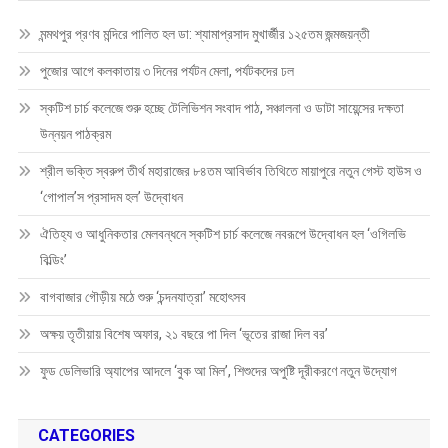
মন্মথপুর প্রণব মন্দিরে পালিত হল ডা: শ্যামাপ্রসাদ মুখার্জীর ১২৫তম জন্মজয়ন্তী
পুজোর আগে কলকাতায় ৩ দিনের পর্যটন মেলা, পর্যটকদের ঢল
স্কটিশ চার্চ কলেজে শুরু হচ্ছে টেলিভিশন সংবাদ পাঠ, সঞ্চালনা ও ডাটা সায়েন্সের দক্ষতা
উন্নয়ন পাঠক্রম
শ্রীল ভক্তি স্বরুপ তীর্থ মহারাজের ৮৪তম আবির্ভাব তিথিতে মায়াপুরে নতুন গেস্ট হাউস ও
‘গোপাল’স প্রসাদম হল’ উদ্বোধন
ঐতিহ্য ও আধুনিকতার মেলবন্ধনে স্কটিশ চার্চ কলেজে নবরূপে উদ্বোধন হল ‘ওগিলভি
বিল্ডিং’
বাগবাজার গৌড়ীয় মঠে শুরু ‘চন্দনযাত্রা’ মহোৎসব
অক্ষয় তৃতীয়ায় বিশেষ অফার, ২১ বছরে পা দিল ‘ভূতের রাজা দিল বর’
ফুড ডেলিভারি অ্যাপের আদলে ‘বুক আ মিল’, শিশুদের অপুষ্টি দূরীকরণে নতুন উদ্যোগ
CATEGORIES