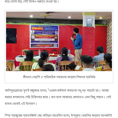
করে তোলা যায়, সেই দিকেও গুরুত্ব দেওয়া হয়।
কীভাবে থেরাপি ও পারিবারিক সহায়তার মাধ্যমে শিশুদের স্বনির্ভর
আলিপুরদুয়ারের সুপর্ণা মজুমদার বলেন, “এরকম কর্মশালা সাধারণত শুধু বড় শহরেই হয়। আমরা
বহুবার কলকাতায় গেছি চিকিৎসার জন্য। মনে হলো আমাদের জেলাতেও এমন কিছু সম্ভব। সেই
ভাবনা থেকেই এই উদ্যোগ।
স্পিচ ল্যাঙ্গুয়েজ প্যাথলজিস্ট মোঃ সাহিদুল আরেফিন বলেন, উপযুক্ত থেরাপির মাধ্যমে অনেকটাই