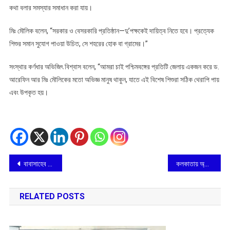
কথা বলার সমস্যার সমাধান করা যায়।
মিঃ মৌলিক বলেন, “সরকার ও বেসরকারি প্রতিষ্ঠান—দু’পক্ষকেই দায়িত্ব নিতে হবে। প্রত্যেক
শিশুর সমান সুযোগ পাওয়া উচিত, সে শহরের হোক বা গ্রামের।”
সংস্থার কর্ণধার অভিজিৎ বিশ্বাস বলেন, “আমরা চাই পশ্চিমবঙ্গের প্রতিটি জেলায় একজন করে ড.
আরেফিন আর মিঃ মৌলিকের মতো অভিজ্ঞ মানুষ থাকুন, যাতে এই বিশেষ শিশুরা সঠিক থেরাপি পায়
এবং উপকৃত হয়।
Post
বাবাসাহেব আম্বেদকরের আদর্শে বীরভূমের পিছিয়ে পড়া স্কুলকে আর্থিক অনুদান
কলকাতায় অ্যাসিড সারভাইভার লক্ষ্মী আগরওয়াল শোনালেন কঠিন সময়েও ঘুরে দাঁড়ানোর জীবনগাথা
navigation
RELATED POSTS