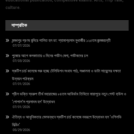
culture.
সাম্প্রতিক
মন্মথপুর প্রণব মন্দিরে পালিত হল ডা: শ্যামাপ্রসাদ মুখার্জীর ১২৫তম জন্মজয়ন্তী
07/07/2026
পুজোর আগে কলকাতায় ৩ দিনের পর্যটন মেলা, পর্যটকদের ঢল
07/03/2026
স্কটিশ চার্চ কলেজে শুরু হচ্ছে টেলিভিশন সংবাদ পাঠ, সঞ্চালনা ও ডাটা সায়েন্সের দক্ষতা
উন্নয়ন পাঠক্রম
07/01/2026
শ্রীল ভক্তি স্বরুপ তীর্থ মহারাজের ৮৪তম আবির্ভাব তিথিতে মায়াপুরে নতুন গেস্ট হাউস ও
‘গোপাল’স প্রসাদম হল’ উদ্বোধন
07/01/2026
ঐতিহ্য ও আধুনিকতার মেলবন্ধনে স্কটিশ চার্চ কলেজে নবরূপে উদ্বোধন হল ‘ওগিলভি
বিল্ডিং’
05/29/2026