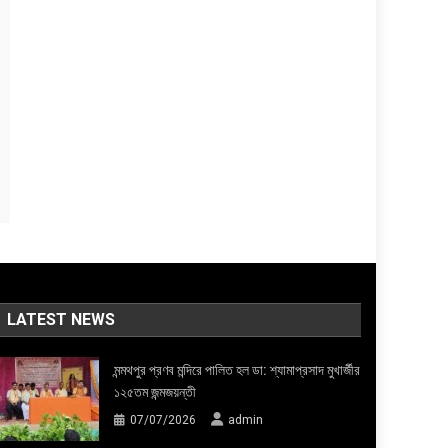
LATEST NEWS
মন্মথপুর প্রণব মন্দিরে পালিত হল ডা: শ্যামাপ্রসাদ মুখার্জীর
১২৫তম জন্মজয়ন্তী
07/07/2026
admin