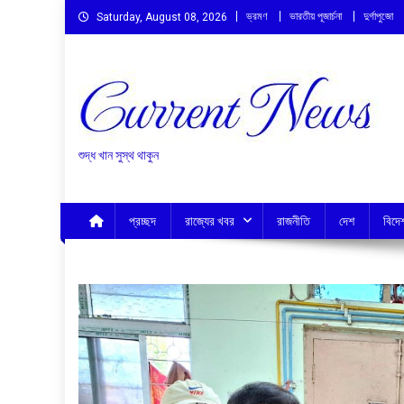
Skip
ভ্রমণ
ভারতীয় পূজার্চনা
দুর্গাপুজো
Saturday, August 08, 2026
to
content
শুদ্ধ খান সুস্থ থাকুন
প্রচ্ছদ
রাজ্যের খবর
রাজনীতি
দেশ
বিদে