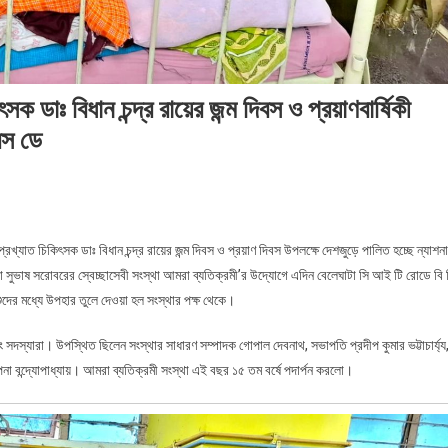
ৎসক ডাঃ বিধান চন্দ্র রায়ের জন্ম দিবস ও প্রয়াণবার্ষিকী
রস ডে
্রখ্যাত চিকিৎসক ডাঃ বিধান চন্দ্র রায়ের জন্ম দিবস ও প্রয়াণ দিবস উপলক্ষে দেশজুড়ে পালিত হচ্ছে ন্যাশন
া সুভাষ সরোবরের স্বেচ্ছাসেবী সংস্থা আমরা ব্যতিক্রমী’র উদ্যোগে এদিন বেলেঘাটা সি আই টি রোডে বি 
ুদের মধ্যে উপহার তুলে দেওয়া হল সংস্থার পক্ষ থেকে।
 এবং সদস্যারা। উপস্থিত ছিলেন সংস্থার সাধারণ সম্পাদক গোপাল দেবনাথ, সভাপতি প্রদীপ কুমার ভট্টাচার্য্য
 আল্পনা বন্দ্যোপাধ্যায়। আমরা ব্যতিক্রমী সংস্থা এই বছর ১৫ তম বর্ষে পদার্পন করলো।