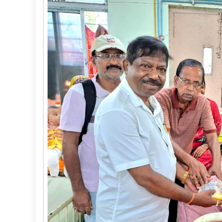
জন্ম
দিবস
ও
প্রয়াণবার্ষিকী
উপলক্ষে
দেশজুড়ে
পালিত
হচ্ছে
ন্যাশনাল
ডক্টরস
ডে