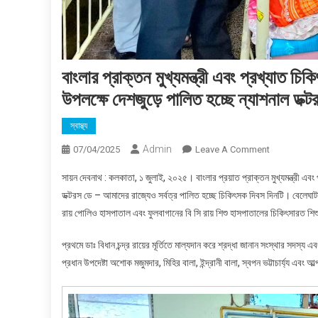
বাংলার প্রাক্তন মুখ্যমন্ত্রী এবং প্রখ্যাত চিকি
উপলক্ষে দেশজুড়ে পালিত হচ্ছে ন্যাশনাল ডক্ট
স্বাস্থ্য
Admin
On
07/04/2025
Leave A Comment
বাংলার
সায়ন দেবনাথ : কলকাতা, ১ জুলাই, ২০২৫। বাংলার প্রয়াত প্রাক্তন মুখ্যমন্ত্রী এবং প
প্রাক্তন
ডক্টরস ডে – আমাদের রাজ্যেও সর্বত্র পালিত হচ্ছে চিকিৎসক দিবস দিনটি। বেলেঘাট
মুখ্যমন্ত্রী
রায় পোলিও হাসপাতাল এবং ফুলবাগানের বি সি রায় শিশু হাসপাতালের চিকিৎসারত শিশ
এবং
প্রখ্যাত
প্রথমে ডাঃ বিধান চন্দ্র রায়ের মূর্তিতে মাল্যদান করে শ্রদ্ধা জানান সংস্থার সদস্য
চিকিৎসক
প্রধান উপদেষ্টা অশোক মজুমদার, মিহির বালা, ইন্দ্রানী বালা, স্বপন ভট্টাচার্য্য এবং
ডাঃ
বিধান
চন্দ্র
রায়ের