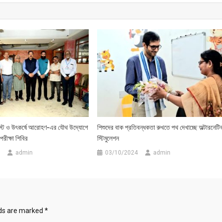
াস্ট ও উৎকর্ষে আরোহণ-এর যৌথ উদ্যোগে
শিশুদের বাক প্রতিবন্ধকতা রুখতে পথ দেখাচ্ছে অল্টারনেটি
য পরীক্ষা শিবির
স্টিমুলেশন
admin
03/10/2024
admin
lds are marked
*