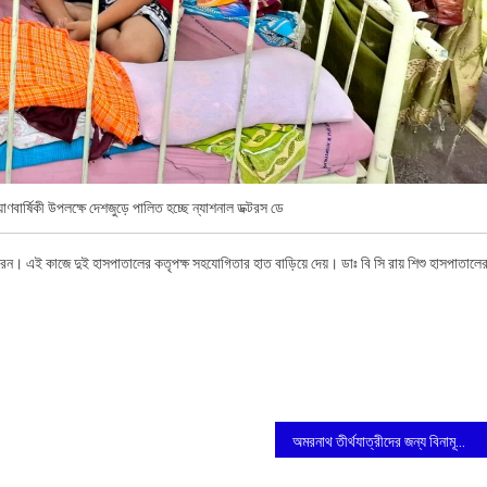
রয়াণবার্ষিকী উপলক্ষে দেশজুড়ে পালিত হচ্ছে ন্যাশনাল ডক্টরস ডে
ন। এই কাজে দুই হাসপাতালের কতৃপক্ষ সহযোগিতার হাত বাড়িয়ে দেয়। ডাঃ বি সি রায় শিশু হাসপাতালে
অমরনাথ তীর্থযাত্রীদের জন্য বিনামূল্যে মেডিকেল পরিষেবা ভারত সেবাশ্রম সংঘের