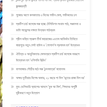
মন্মথপুর প্রণব মন্দিরে পালিত হল ডা: শ্যামাপ্রসাদ মুখার্জীর ১২৫তম
জন্মজয়ন্তী
পুজোর আগে কলকাতায় ৩ দিনের পর্যটন মেলা, পর্যটকদের ঢল
স্কটিশ চার্চ কলেজে শুরু হচ্ছে টেলিভিশন সংবাদ পাঠ, সঞ্চালনা ও
ডাটা সায়েন্সের দক্ষতা উন্নয়ন পাঠক্রম
শ্রীল ভক্তি স্বরুপ তীর্থ মহারাজের ৮৪তম আবির্ভাব তিথিতে
মায়াপুরে নতুন গেস্ট হাউস ও ‘গোপাল’স প্রসাদম হল’ উদ্বোধন
ঐতিহ্য ও আধুনিকতার মেলবন্ধনে স্কটিশ চার্চ কলেজে নবরূপে
উদ্বোধন হল ‘ওগিলভি বিল্ডিং’
বাগবাজার গৌড়ীয় মঠে শুরু ‘চন্দনযাত্রা’ মহোৎসব
অক্ষয় তৃতীয়ায় বিশেষ অফার, ২১ বছরে পা দিল ‘ভূতের রাজা দিল বর’
ফুড ডেলিভারি অ্যাপের আদলে ‘বুক আ মিল’, শিশুদের অপুষ্টি
দূরীকরণে নতুন উদ্যোগ