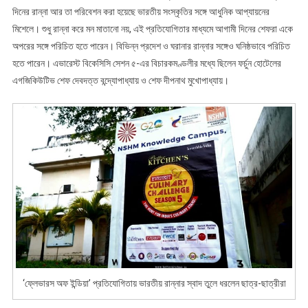
দিনের রান্না আর তা পরিবেশন করা হয়েছে ভারতীয় সংস্কৃতির সঙ্গে আধুনিক আপ্যায়নের
মিশেলে। শুধু রান্না করে মন মাতানো নয়, এই প্রতিযোগিতার মাধ্যমে আগামী দিনের শেফরা একে
অপরের সঙ্গে পরিচিত হতে পারেন। বিভিন্ন প্রদেশ ও ঘরানার রান্নার সঙ্গেও ঘনিষ্ঠভাবে পরিচিত
হতে পারেন। এভারেস্ট বিকেসিসি সেশন ৫-এর বিচারকমণ্ডলীর মধ্যে ছিলেন ফর্চুন হোটেলের
এগজিকিউটিভ শেফ দেবদত্ত বন্দ্যোপাধ্যায় ও শেফ দীপনাথ মুখোপাধ্যায়।
‘ফ্লেভারস অফ ইন্ডিয়া’ প্রতিযোগিতায় ভারতীয় রান্নার স্বাদ তুলে ধরলেন ছাত্র-ছাত্রীরা