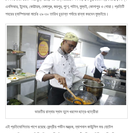
এনসিআর, ইন্দোর, কোট্টায়ম, বেঙ্গালুরু, জয়পুর, পুণে, পাটান, মুম্বই, কোলাপুর ও গোয়া। প্রতিটি
শহরের চ্যাম্পিয়নরা মার্চের ২৯-৩০ তারিখ চূড়ান্ত পর্যায়ে রান্না করবেন মুম্বইয়ে।
ভারতীয় রান্নার স্বাদ তুলে ধরলেন ছাত্র-ছাত্রীরা
এই প্রতিযোগিতায় পাশে রয়েছে কেন্দ্রীয় পর্যটন মন্ত্রক, ন্যাশনাল কাউন্সিল ফর হোটেল