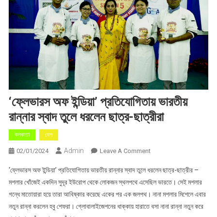
‘ফ্লেভারস অফ ইন্ডিয়া’ প্রতিযোগিতায় ভারতীয়
রান্নার স্বাদ তুলে ধরলেন ছাত্র-ছাত্রীরা
কলকাতা
দেশ
Admin
On
02/01/2024
Leave A Comment
‘ফ্লেভারস
‘ফ্লেভারস অফ ইন্ডিয়া’ প্রতিযোগিতায় ভারতীয় রান্নার স্বাদ তুলে ধরলেন ছাত্র-ছাত্রীর –
অফ
মশলার খোঁজেই একদিন সুদূর ইউরোপ থেকে লোকজন স্থলপথে এসেছিল ভারতে। সেই মশলার
ইন্ডিয়া’
গন্ধে মাতোয়ারা হয়ে তারা আবিষ্কার করেছে একের পর এক জলপথ। নানা মশলার মিশেলে এবার
প্রতিযোগিতায়
নতুন রান্না করলেন হবু শেফরা। গ্লোবালাইজেশনের ধাক্কায় হারাতে বসা নানা রান্না নতুন করে
ভারতীয়