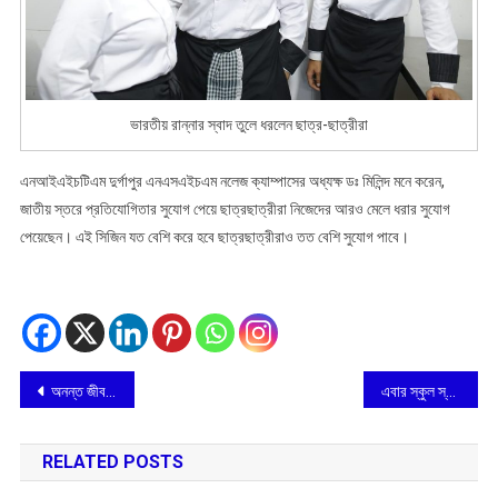
ভারতীয় রান্নার স্বাদ তুলে ধরলেন ছাত্র-ছাত্রীরা
এনআইএইচটিএম দুর্গাপুর এনএসএইচএম নলেজ ক্যাম্পাসের অধ্যক্ষ ডঃ মিলিন্দ মনে করেন,
জাতীয় স্তরে প্রতিযোগিতার সুযোগ পেয়ে ছাত্রছাত্রীরা নিজেদের আরও মেলে ধরার সুযোগ
পেয়েছেন। এই সিজিন যত বেশি করে হবে ছাত্রছাত্রীরাও তত বেশি সুযোগ পাবে।
Post
অনন্ত জীবনের ইতিবৃত্ত এবার ইউটিউবে
এবার স্কুল স্তরে বর্জ্য ব্যবস্থাপনা চালু করছে ইন্টারন্যাশনাল সোসাইটি অফ ওয়েস্ট ম্যানেজমেন্ট
navigation
RELATED POSTS