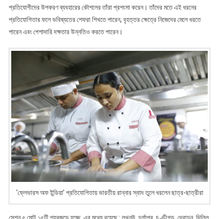
প্রতিযোগীদের উপকরণ ব্যবহারের কৌশলের তাঁরা প্রশংসা করেন। তাঁদের মতে এই ধরনের
প্রতিযোগিতার ফলে ভবিষ্যতের শেফরা শিখতে পারেন, বৃহত্তর ক্ষেত্রে নিজেদের মেলে ধরতে
পারেন এবং পেশাদারি দক্ষতার উন্নতিও করতে পারেন।
‘ফ্লেভারস অফ ইন্ডিয়া’ প্রতিযোগিতায় ভারতীয় রান্নার স্বাদ তুলে ধরলেন ছাত্র-ছাত্রীরা
সেশন ৫ মোট ১৫টি শহরজুড়ে হচ্ছে, এর মধ্যে রয়েছে : লখনউ, দুর্গাপুর, চণ্ডীগড়, দেরাদুন, দিল্লি