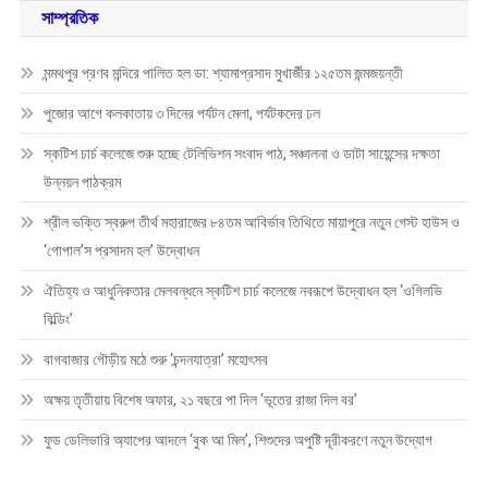
সাম্প্রতিক
মন্মথপুর প্রণব মন্দিরে পালিত হল ডা: শ্যামাপ্রসাদ মুখার্জীর ১২৫তম জন্মজয়ন্তী
পুজোর আগে কলকাতায় ৩ দিনের পর্যটন মেলা, পর্যটকদের ঢল
স্কটিশ চার্চ কলেজে শুরু হচ্ছে টেলিভিশন সংবাদ পাঠ, সঞ্চালনা ও ডাটা সায়েন্সের দক্ষতা
উন্নয়ন পাঠক্রম
শ্রীল ভক্তি স্বরুপ তীর্থ মহারাজের ৮৪তম আবির্ভাব তিথিতে মায়াপুরে নতুন গেস্ট হাউস ও
‘গোপাল’স প্রসাদম হল’ উদ্বোধন
ঐতিহ্য ও আধুনিকতার মেলবন্ধনে স্কটিশ চার্চ কলেজে নবরূপে উদ্বোধন হল ‘ওগিলভি
বিল্ডিং’
বাগবাজার গৌড়ীয় মঠে শুরু ‘চন্দনযাত্রা’ মহোৎসব
অক্ষয় তৃতীয়ায় বিশেষ অফার, ২১ বছরে পা দিল ‘ভূতের রাজা দিল বর’
ফুড ডেলিভারি অ্যাপের আদলে ‘বুক আ মিল’, শিশুদের অপুষ্টি দূরীকরণে নতুন উদ্যোগ