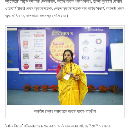
ম্যানেজমেন্ট অ্যান্ড ক্যাটারিং টেকনোলজি, উত্তরপ্রদেশ পর্যটন বিভাগ, ইন্ডিয়া কুলিনারি ফোরাম,
ওয়েস্টার্ন ইন্ডিয়া শেফস অ্যাসেসিয়েশন, শেফস অ্যাসোসিয়েশন অফ ফাইভ রিভার্স, বারানসী শেফস
অ্যাসোসিয়েশন, তেলাঙ্গানা সেফস অ্যাসোসিয়েশন।
ভারতীয় রান্নার স্বাদ তুলে ধরলেন ছাত্র-ছাত্রীরা
‘বেটার কিচেন’ পত্রিকার প্রকাশক একতা ভার্গব মনে করেন, এই প্রতিযোগিতার ফলে