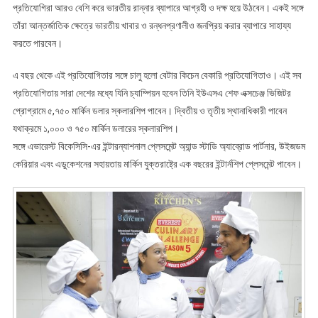
প্রতিযোগিরা আরও বেশি করে ভারতীয় রান্নার ব্যাপারে আগ্রহী ও দক্ষ হয়ে উঠবেন। একই সঙ্গে
তাঁরা আন্তর্জাতিক ক্ষেত্রে ভারতীয় খাবার ও রন্ধনপ্রণালীও জনপ্রিয় করার ব্যাপারে সাহায্য
করতে পারবেন।
এ বছর থেকে এই প্রতিযোগিতার সঙ্গে চালু হলো বেটার কিচেন বেকারি প্রতিযোগিতাও। এই সব
প্রতিযোগিতায় সারা দেশের মধ্যে যিনি চ্যাম্পিয়ন হবেন তিনি ইউএসএ শেফ এক্সচেঞ্জ ভিজিটর
প্রোগ্রামে ৫,৭৫০ মার্কিন ডলার স্কলারশিপ পাবেন। দ্বিতীয় ও তৃতীয় স্থানাধিকারী পাবেন
যথাক্রমে ১,০০০ ও ৭৫০ মার্কিন ডলারের স্কলারশিপ।
সঙ্গে এভারেস্ট বিকেসিসি-এর ইন্টারন্যাশনাল প্লেসমেন্ট অ্যান্ড স্টাডি অ্যাব্রোড পার্টনার, উইজডম
কেরিয়ার এবং এডুকেশনের সহায়তায় মার্কিন যুক্তরাষ্ট্রে এক বছরের ইন্টার্নশিপ প্লেসমেন্ট পাবেন।