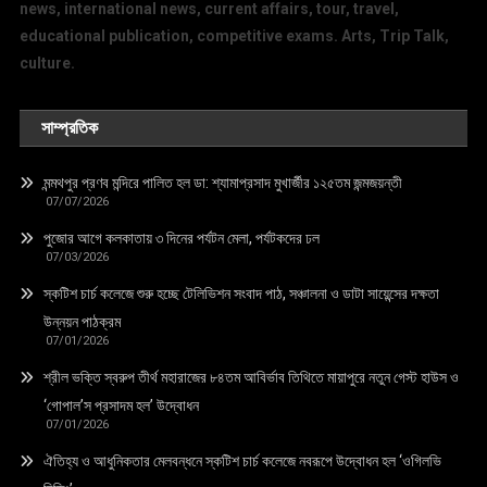
news, international news, current affairs, tour, travel,
educational publication, competitive exams. Arts, Trip Talk,
culture.
সাম্প্রতিক
মন্মথপুর প্রণব মন্দিরে পালিত হল ডা: শ্যামাপ্রসাদ মুখার্জীর ১২৫তম জন্মজয়ন্তী
07/07/2026
পুজোর আগে কলকাতায় ৩ দিনের পর্যটন মেলা, পর্যটকদের ঢল
07/03/2026
স্কটিশ চার্চ কলেজে শুরু হচ্ছে টেলিভিশন সংবাদ পাঠ, সঞ্চালনা ও ডাটা সায়েন্সের দক্ষতা
উন্নয়ন পাঠক্রম
07/01/2026
শ্রীল ভক্তি স্বরুপ তীর্থ মহারাজের ৮৪তম আবির্ভাব তিথিতে মায়াপুরে নতুন গেস্ট হাউস ও
‘গোপাল’স প্রসাদম হল’ উদ্বোধন
07/01/2026
ঐতিহ্য ও আধুনিকতার মেলবন্ধনে স্কটিশ চার্চ কলেজে নবরূপে উদ্বোধন হল ‘ওগিলভি