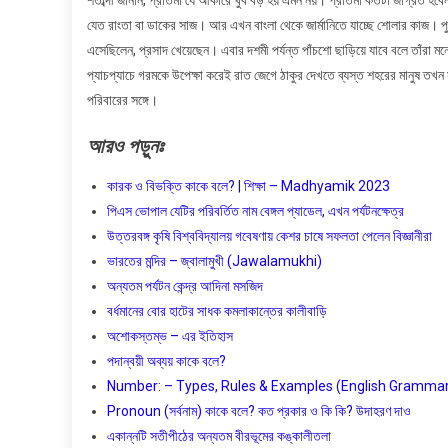
শতাব্দী জানান, প্রতিমা যে আকারে খুব বড় হয় এমন নয়। প্রতিমা কতটা জাগ্রত হবে
যেত রাংতা বা ডাকের সাজ। আর এখন বাংলা থেকে জার্মানিতে যাচ্ছে শোলার কাজ। পুজো
এসেছিলেন, প্রসাদ খেয়েছেন। এবার দশমী পর্যন্ত পাঁচশো ছাড়িয়ে যাবে বলে তাঁরা
প্যাচপ্যাচে গরমকে উপেক্ষা করেই রাত জেগে ঠাকুর দেখতে ব্যস্ত শহরের মানুষ তখন সু
পরিবারের সঙ্গে।
আরও
পড়ুনঃ
কারক ও বিভক্তি কাকে বলে? | শিক্ষা – Madhyamik 2023
পিএস ভোপাল যেটির পরিবর্তিত নাম বেঙ্গল প্যাডেল, এখন পর্যটনক্ষেত্র
উত্তরবঙ্গ কৃষি বিশ্ববিদ্যালয় গবেষণায় কেশর চাষে সফলতা পেলেন বিজ্ঞানীরা
ভারতের মন্দির – জ্বালামুখী (Jawalamukhi)
অন্যতম পর্যটন কেন্দ্র আদিনা মসজিদ
বর্ধমানের বোর হাটের সাধক কমলাকান্তের কালীবাড়ি
অশােকস্তম্ভ – এর ইতিহাস
পদান্বয়ী অব্যয় কাকে বলে?
Number: – Types, Rules & Examples (English Grammar) বাং
Pronoun (সর্বনাম) কাকে বলে? কত প্রকার ও কি কি? উদাহরণ দাও
একান্নটি সতীপীঠের অন্যতম বীরভূমের কঙ্কালীতলা