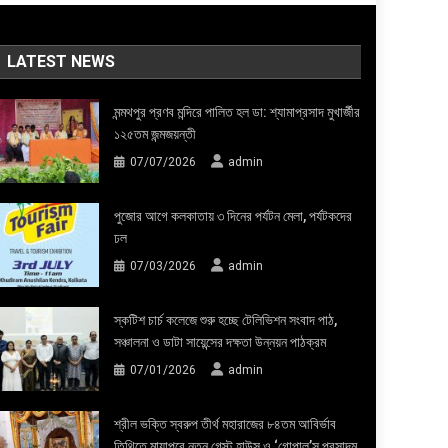
LATEST NEWS
মন্মথপুর প্রণব মন্দিরে পালিত হল ডা: শ্যামাপ্রসাদ মুখার্জীর
১২৫তম জন্মজয়ন্তী
07/07/2026
admin
পুজোর আগে কলকাতায় ৩ দিনের পর্যটন মেলা, পর্যটকদের
ঢল
07/03/2026
admin
স্কটিশ চার্চ কলেজে শুরু হচ্ছে টেলিভিশন সংবাদ পাঠ,
সঞ্চালনা ও ডাটা সায়েন্সের দক্ষতা উন্নয়ন পাঠক্রম
07/01/2026
admin
শ্রীল ভক্তি স্বরুপ তীর্থ মহারাজের ৮৪তম আবির্ভাব
তিথিতে মায়াপুরে নতুন গেস্ট হাউস ও ‘গোপাল’স প্রসাদম