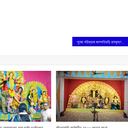
পুজো পরিক্রমা জলপাইগুড়ি রামকৃষ্ণ মিশনের পুজো
রত সেবাশ্রমের নবম বর্ষের দুর্গোৎসবে
সাঁত্রাগাছি সার্বজনীন এর ৯৮ বছরের সুচনা