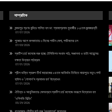
সাম্প্রতিক
মন্মথপুর প্রণব মন্দিরে পালিত হল ডা: শ্যামাপ্রসাদ মুখার্জীর ১২৫তম জন্মজয়ন্তী
07/07/2026
পুজোর আগে কলকাতায় ৩ দিনের পর্যটন মেলা, পর্যটকদের ঢল
07/03/2026
স্কটিশ চার্চ কলেজে শুরু হচ্ছে টেলিভিশন সংবাদ পাঠ, সঞ্চালনা ও ডাটা সায়েন্সের
দক্ষতা উন্নয়ন পাঠক্রম
07/01/2026
শ্রীল ভক্তি স্বরুপ তীর্থ মহারাজের ৮৪তম আবির্ভাব তিথিতে মায়াপুরে নতুন গেস্ট
হাউস ও ‘গোপাল’স প্রসাদম হল’ উদ্বোধন
07/01/2026
ঐতিহ্য ও আধুনিকতার মেলবন্ধনে স্কটিশ চার্চ কলেজে নবরূপে উদ্বোধন হল
‘ওগিলভি বিল্ডিং’
05/29/2026
বাগবাজার গৌড়ীয় মঠে শুরু ‘চন্দনযাত্রা’ মহোৎসব