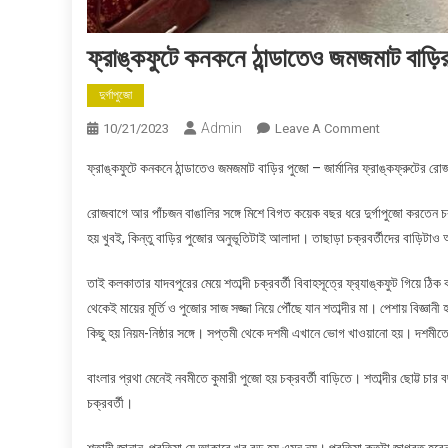
ফ্রাঙ্কফুটে কনকনে ঠান্ডাতেও জমজমাট বাড়ি
দুর্গাপুজো
Admin
On
10/21/2023
Leave A Comment
ফ্রাঙ্কফুটে
ফ্রাঙ্কফুটে কনকনে ঠান্ডাতেও জমজমাট বাড়ির পুজো – জার্মানির ফ্রাঙ্কফ্রুটের রোজবা
কনকনে
ঠান্ডাতেও
রোজবাগে আর পাঁচজন বাঙালির সঙ্গে মিশে বিগত কয়েক বছর ধরে দুর্গাপুজো করতেন
জমজমাট
হয় খুবই, কিন্তু বাড়ির পুজোর অনুভূতিটাই আলাদা। তাছাড়া চক্রবর্তীদের বাড়িটা
বাড়ির
পুজো
তাই কলকাতার যাদবপুরের মেয়ে শতাব্দী চক্রবর্তী বিবাহসূত্রে ফ্র‍্যাঙ্কফুট গিয়ে 
থেকেই মায়ের মূর্তি ও পুজোর সাজ সজ্জা নিয়ে পৌঁছে যান শতাব্দীর মা। পেশায় বিজ্ঞান
কিছু হয় নিয়ম-নিষ্ঠার সঙ্গে। সপ্তমী থেকে দশমী এখানে ভোগ খাওয়ানো হয়। দশমীত
বাংলার প্রথা মেনেই নবমীতে কুমারী পুজো হয় চক্রবর্তী বাড়িতে। শতাব্দীর ছোট্ট চার
চক্রবর্তী।