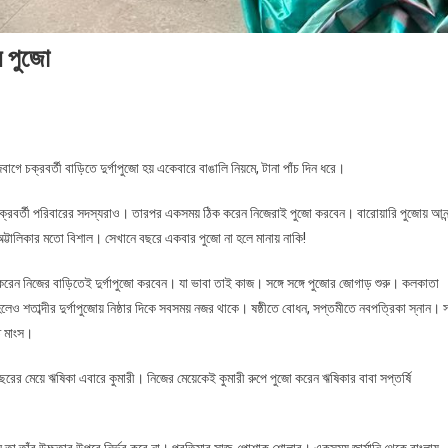
র পুজো
গে চক্রবর্তী বাড়িতে দুর্গাপুজো হয় একেবারে বাঙালি নিয়মে, টানা পাঁচ দিন ধরে।
 চক্রবর্তী পরিবারের সদস্যরাও। তারপর একসময় ঠিক করেন নিজেরাই পুজো করবেন। বারোয়ারি পুজোয় আনন
ও অট্টালিকার মতো বিশাল। সেখানে বছরে একবার পুজো না হলে মানায় নাকি!
ঠিক করেন নিজের বাড়িতেই দুর্গাপুজো করবেন। যা ভাবা তাই কাজ। সঙ্গে সঙ্গে পুজোর জোগাড় শুরু। কলকাতা
ী হলেও শতাব্দীর দুর্গাপুজোয় নিষ্ঠার দিকে সবসময় নজর থাকে। ষষ্ঠীতে বোধন, সপ্তমীতে নবপত্রিকা স্নান। 
ে মাংস।
 বছরের মেয়ে ঋষিকা এবারে কুমারী। নিজের মেয়েকেই কুমারী রুপে পুজো করেন ঋষিকার বাবা সপ্তর্ষি