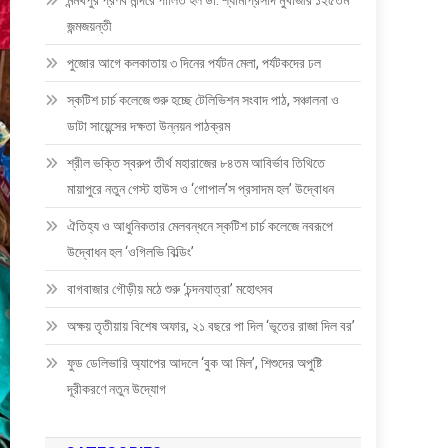
মন্মথপুর প্রণব মন্দিরে পালিত হল ডা: শ্যামাপ্রসাদ মুখার্জীর ১২৫তম
জন্মজয়ন্তী
পুজোর আগে কলকাতায় ৩ দিনের পর্যটন মেলা, পর্যটকদের ঢল
স্কটিশ চার্চ কলেজে শুরু হচ্ছে টেলিভিশন সংবাদ পাঠ, সঞ্চালনা ও
ডাটা সায়েন্সের দক্ষতা উন্নয়ন পাঠক্রম
শ্রীল ভক্তি স্বরুপ তীর্থ মহারাজের ৮৪তম আবির্ভাব তিথিতে
মায়াপুরে নতুন গেস্ট হাউস ও ‘গোপাল’স প্রসাদম হল’ উদ্বোধন
ঐতিহ্য ও আধুনিকতার মেলবন্ধনে স্কটিশ চার্চ কলেজে নবরূপে
উদ্বোধন হল ‘ওগিলভি বিল্ডিং’
বাগবাজার গৌড়ীয় মঠে শুরু ‘চন্দনযাত্রা’ মহোৎসব
অক্ষয় তৃতীয়ায় বিশেষ অফার, ২১ বছরে পা দিল ‘ভূতের রাজা দিল বর’
ফুড ডেলিভারি অ্যাপের আদলে ‘বুক আ মিল’, শিশুদের অপুষ্টি
দূরীকরণে নতুন উদ্যোগ