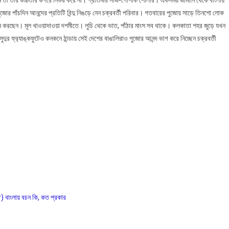
ন তা তাঁর উচ্চতার উপরে নির্ভর করে না। প্রতিমার সাজ-পোশাক শোলার। একসময় জার্মানি থেকে বাংলায়
র পাঁচদিন আনন্দের প্রতিটি বিন্দু নিঙড়ে নেন চক্রবর্তী পরিবার। গতবারের পুজোয় সাড়ে তিনশো লোক
 মনে করছেন। মূল খাওয়াদাওয়া দশমীতে। লুচি থেকে ভাত, পাঁঠার মাংস সব থাকে। কলকাতা শহর জুড়ে যখন
দুর ফ্র‍্যাঙ্কফুটেও কনকনে ঠান্ডায় সেই দেশের বাঙালিরাও পুজোর আনন্দ ভাগ করে নিচ্ছেন চক্রবর্তী
লায় বচন কি, কত প্রকার