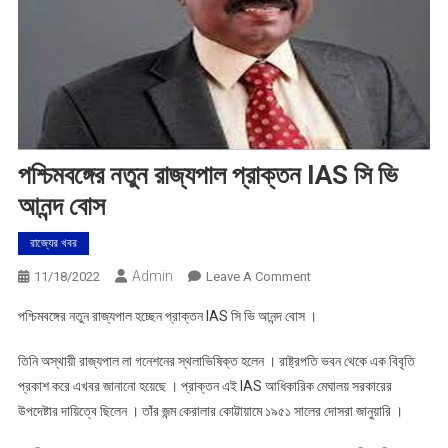
পশ্চিমবঙ্গের নতুন রাজ্যপাল প্রাক্তন IAS সি ভি
আনন্দ বোস
রাজ্যের খবর
Admin
On
11/18/2022
Leave A Comment
পশ্চিমবঙ্গের
পশ্চিমবঙ্গের নতুন রাজ্যপাল হচ্ছেন প্রাক্তন IAS সি ভি আনন্দ বোস ।
নতুন
রাজ্যপাল
তিনি অস্থায়ী রাজ্যপাল লা গনেশনের স্থলাভিষিক্ত হলেন । রাষ্ট্রপতি ভবন থেকে এক বিবৃতি
প্রাক্তন
প্রকাশ করে এখবর জানানো হয়েছে । প্রাক্তন এই IAS আধিকারিক মেঘালয় সরকারের
IAS
উপদেষ্টার দায়িত্বে ছিলেন । তাঁর জন্ম কেরালার কোট্টায়ামে ১৯৫১ সালের দোসরা জানুয়ারি ।
সি
ভি