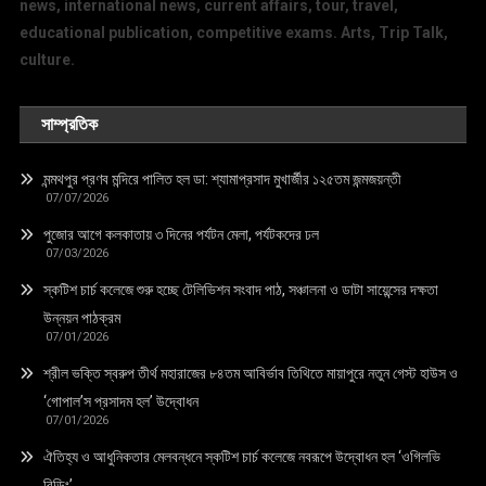
news, international news, current affairs, tour, travel,
educational publication, competitive exams. Arts, Trip Talk,
culture.
সাম্প্রতিক
মন্মথপুর প্রণব মন্দিরে পালিত হল ডা: শ্যামাপ্রসাদ মুখার্জীর ১২৫তম জন্মজয়ন্তী
07/07/2026
পুজোর আগে কলকাতায় ৩ দিনের পর্যটন মেলা, পর্যটকদের ঢল
07/03/2026
স্কটিশ চার্চ কলেজে শুরু হচ্ছে টেলিভিশন সংবাদ পাঠ, সঞ্চালনা ও ডাটা সায়েন্সের দক্ষতা
উন্নয়ন পাঠক্রম
07/01/2026
শ্রীল ভক্তি স্বরুপ তীর্থ মহারাজের ৮৪তম আবির্ভাব তিথিতে মায়াপুরে নতুন গেস্ট হাউস ও
‘গোপাল’স প্রসাদম হল’ উদ্বোধন
07/01/2026
ঐতিহ্য ও আধুনিকতার মেলবন্ধনে স্কটিশ চার্চ কলেজে নবরূপে উদ্বোধন হল ‘ওগিলভি
বিল্ডিং’