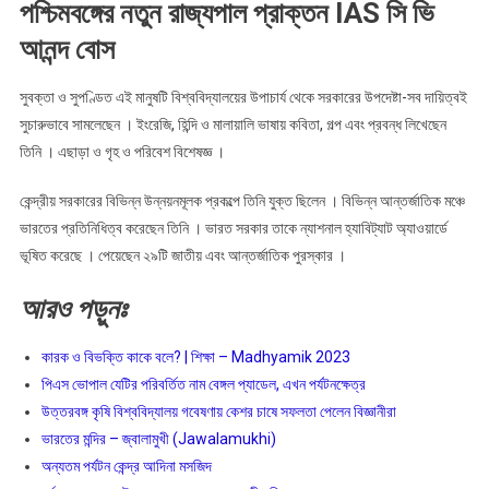
পশ্চিমবঙ্গের নতুন রাজ্যপাল প্রাক্তন IAS সি ভি
আনন্দ
বোস
আনন্দ বোস
সুবক্তা ও সুপণ্ডিত এই মানুষটি বিশ্ববিদ্যালয়ের উপাচার্য থেকে সরকারের উপদেষ্টা-সব দায়িত্বই
সুচারুভাবে সামলেছেন । ইংরেজি, হিন্দি ও মালায়ালি ভাষায় কবিতা, গল্প এবং প্রবন্ধ লিখেছেন
তিনি । এছাড়া ও গৃহ ও পরিবেশ বিশেষজ্ঞ ।
কেন্দ্রীয় সরকারের বিভিন্ন উন্নয়নমূলক প্রকল্পে তিনি যুক্ত ছিলেন । বিভিন্ন আন্তর্জাতিক মঞ্চে
ভারতের প্রতিনিধিত্ব করেছেন তিনি । ভারত সরকার তাকে ন্যাশনাল হ্যাবিট্যাট অ্যাওয়ার্ডে
ভূষিত করেছে । পেয়েছেন ২৯টি জাতীয় এবং আন্তর্জাতিক পুরস্কার ।
আরও
পড়ুনঃ
কারক ও বিভক্তি কাকে বলে? | শিক্ষা – Madhyamik 2023
পিএস ভোপাল যেটির পরিবর্তিত নাম বেঙ্গল প্যাডেল, এখন পর্যটনক্ষেত্র
উত্তরবঙ্গ কৃষি বিশ্ববিদ্যালয় গবেষণায় কেশর চাষে সফলতা পেলেন বিজ্ঞানীরা
ভারতের মন্দির – জ্বালামুখী (Jawalamukhi)
অন্যতম পর্যটন কেন্দ্র আদিনা মসজিদ