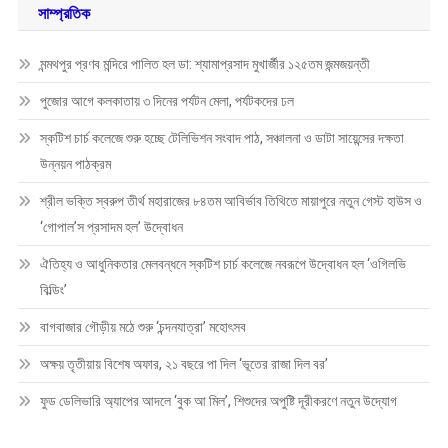
সাম্প্রতিক
মন্মথপুর প্রণব মন্দিরে পালিত হল ডা: শ্যামাপ্রসাদ মুখার্জীর ১২৫তম জন্মজয়ন্তী
পুজোর আগে কলকাতায় ৩ দিনের পর্যটন মেলা, পর্যটকদের ঢল
স্কটিশ চার্চ কলেজে শুরু হচ্ছে টেলিভিশন সংবাদ পাঠ, সঞ্চালনা ও ডাটা সায়েন্সের দক্ষতা
উন্নয়ন পাঠক্রম
শ্রীল ভক্তি স্বরুপ তীর্থ মহারাজের ৮৪তম আবির্ভাব তিথিতে মায়াপুরে নতুন গেস্ট হাউস ও
‘গোপাল’স প্রসাদম হল’ উদ্বোধন
ঐতিহ্য ও আধুনিকতার মেলবন্ধনে স্কটিশ চার্চ কলেজে নবরূপে উদ্বোধন হল ‘ওগিলভি
বিল্ডিং’
বাগবাজার গৌড়ীয় মঠে শুরু ‘চন্দনযাত্রা’ মহোৎসব
অক্ষয় তৃতীয়ায় বিশেষ অফার, ২১ বছরে পা দিল ‘ভূতের রাজা দিল বর’
ফুড ডেলিভারি অ্যাপের আদলে ‘বুক আ মিল’, শিশুদের অপুষ্টি দূরীকরণে নতুন উদ্যোগ