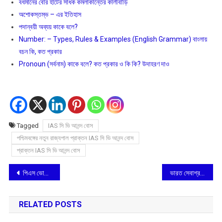
বর্ধমানের বোর হাটের সাধক কমলাকান্তের কালীবাড়ি
অশােকস্তম্ভ – এর ইতিহাস
পদান্বয়ী অব্যয় কাকে বলে?
Number: – Types, Rules & Examples (English Grammar) বাংলায়
বচন কি, কত প্রকার
Pronoun (সর্বনাম) কাকে বলে? কত প্রকার ও কি কি? উদাহরণ দাও
Tagged
IAS সি ভি আনন্দ বোস
পশ্চিমবঙ্গের নতুন রাজ্যপাল প্রাক্তন IAS সি ভি আনন্দ বোস
প্রাক্তন IAS সি ভি আনন্দ বোস
Post
পিএস ভোপাল যেটির পরিবর্তিত নাম বেঙ্গল প্যাডেল, এখন পর্যটনক্ষেত্র
ভারত সেবাশ্রমে বৈদিক শান্তি যজ্ঞ
navigation
RELATED POSTS