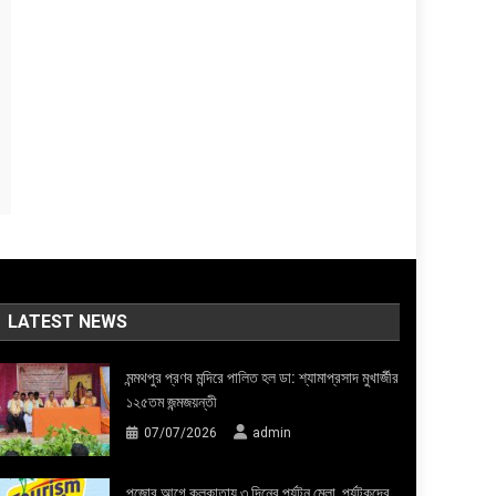
LATEST NEWS
মন্মথপুর প্রণব মন্দিরে পালিত হল ডা: শ্যামাপ্রসাদ মুখার্জীর
১২৫তম জন্মজয়ন্তী
07/07/2026
admin
পুজোর আগে কলকাতায় ৩ দিনের পর্যটন মেলা, পর্যটকদের