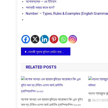
অশােকস্তম্ভ – এর ইতিহাস
পদান্বয়ী অব্যয় কাকে বলে?
Number: – Types, Rules & Examples (English Grammar) বাং
Post
নেতাজী সুভাষ ফুটবল কোচিং ক্যাম্পের বার্ষিক ফুটবল প্রতিযোগিতা
navigation
RELATED POSTS
খড়দহ শ্যামসুন্দর ম
অশোক আখড়া এক ব্যায়াম মন্দিরের আয়োজনে কিং এন্ড কুইন
06/27/2023
অফ দ্য টেবিল-ওপেন আর্ম রেস্টলিং চ্যাম্পিয়নশিপ-২০২৩