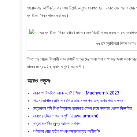
মহারাজ এর আশীর্ব্বচন এর মধ্য দিয়েই অনুষ্ঠান সমাপ্ত হয়। ভারত সেবাশ্রম সঙ্ঘের প্
স্বাধীনতা দিবস পালন করা হয়।
৭৭ তম স্বাধীনতা দিবস যথাযথ ম
নিমতা প্রণবানন্দ বিদ্যার্থী ভবন মেধাবী ছাত্র দের পড়াশোনা ও থাকার জন্য কলক
তাদের জন্যে এই ছাত্রাবাস খুবই সহযোগী।
আরও
পড়ুনঃ
কারক ও বিভক্তি কাকে বলে? | শিক্ষা – Madhyamik 2023
পিএস ভোপাল যেটির পরিবর্তিত নাম বেঙ্গল প্যাডেল, এখন পর্যটনক্ষেত্র
উত্তরবঙ্গ কৃষি বিশ্ববিদ্যালয় গবেষণায় কেশর চাষে সফলতা পেলেন বিজ্ঞানীরা
ভারতের মন্দির – জ্বালামুখী (Jawalamukhi)
অন্যতম পর্যটন কেন্দ্র আদিনা মসজিদ
বর্ধমানের বোর হাটের সাধক কমলাকান্তের কালীবাড়ি