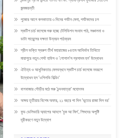
মন্মথপুর প্রণব মন্দিরে পালিত হল ডা: শ্যামাপ্রসাদ মুখার্জীর ১২৫তম
জন্মজয়ন্তী
পুজোর আগে কলকাতায় ৩ দিনের পর্যটন মেলা, পর্যটকদের ঢল
স্কটিশ চার্চ কলেজে শুরু হচ্ছে টেলিভিশন সংবাদ পাঠ, সঞ্চালনা ও
ডাটা সায়েন্সের দক্ষতা উন্নয়ন পাঠক্রম
শ্রীল ভক্তি স্বরুপ তীর্থ মহারাজের ৮৪তম আবির্ভাব তিথিতে
মায়াপুরে নতুন গেস্ট হাউস ও ‘গোপাল’স প্রসাদম হল’ উদ্বোধন
ঐতিহ্য ও আধুনিকতার মেলবন্ধনে স্কটিশ চার্চ কলেজে নবরূপে
উদ্বোধন হল ‘ওগিলভি বিল্ডিং’
বাগবাজার গৌড়ীয় মঠে শুরু ‘চন্দনযাত্রা’ মহোৎসব
অক্ষয় তৃতীয়ায় বিশেষ অফার, ২১ বছরে পা দিল ‘ভূতের রাজা দিল বর’
ফুড ডেলিভারি অ্যাপের আদলে ‘বুক আ মিল’, শিশুদের অপুষ্টি
দূরীকরণে নতুন উদ্যোগ