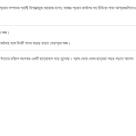
রধান সম্পাদক স্বামী বিশ্বাত্মানন্দ মহারাজ বলেন, সঙ্ঘের প্রধান কার্যালয় সহ বিভিন্ন শাখা আশ্রমগুলিতেও
র্যাদার সঙ্গে দিনটি পালন করছে ভারত সেবাশ্রম সঙ্ঘ।
াতার উত্তর চব্বিশ পরগনায় একটি ছাত্রাবাস গড়ে তুলেছে। গ্রাম থেকে যেসব ছাত্ররা শহরে পড়তে আসেন