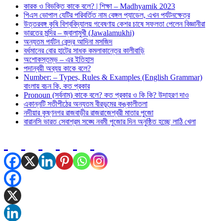
কারক ও বিভক্তি কাকে বলে? | শিক্ষা – Madhyamik 2023
পিএস ভোপাল যেটির পরিবর্তিত নাম বেঙ্গল প্যাডেল, এখন পর্যটনক্ষেত্র
উত্তরবঙ্গ কৃষি বিশ্ববিদ্যালয় গবেষণায় কেশর চাষে সফলতা পেলেন বিজ্ঞানীরা
ভারতের মন্দির – জ্বালামুখী (Jawalamukhi)
অন্যতম পর্যটন কেন্দ্র আদিনা মসজিদ
বর্ধমানের বোর হাটের সাধক কমলাকান্তের কালীবাড়ি
অশােকস্তম্ভ – এর ইতিহাস
পদান্বয়ী অব্যয় কাকে বলে?
Number: – Types, Rules & Examples (English Grammar)
বাংলায় বচন কি, কত প্রকার
Pronoun (সর্বনাম) কাকে বলে? কত প্রকার ও কি কি? উদাহরণ দাও
একান্নটি সতীপীঠের অন্যতম বীরভূমের কঙ্কালীতলা
নদীয়ার কৃষ্ণনগর রাজবাড়ীর রাজরাজেশ্বরী মাতার পুজো
বারানসি ভারত সেবাশ্রম সঙ্ঘে নবমী পুজোর দিন অনুষ্ঠিত হচ্ছে লাঠি খেলা