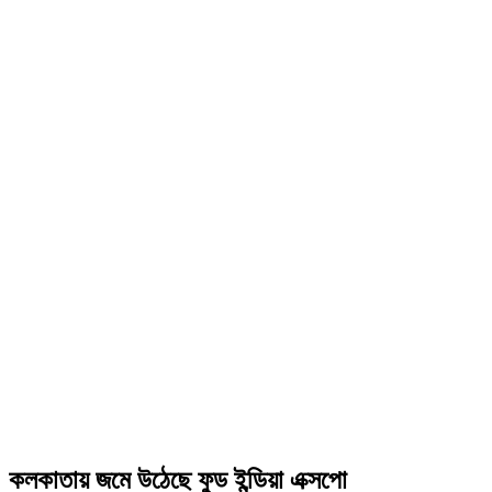
কলকাতায় জমে উঠেছে ফুড ইন্ডিয়া এক্সপো