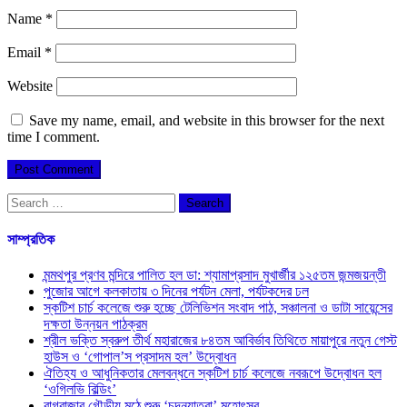
Name
*
Email
*
Website
Save my name, email, and website in this browser for the next
time I comment.
Search
for:
সাম্প্রতিক
মন্মথপুর প্রণব মন্দিরে পালিত হল ডা: শ্যামাপ্রসাদ মুখার্জীর ১২৫তম জন্মজয়ন্তী
পুজোর আগে কলকাতায় ৩ দিনের পর্যটন মেলা, পর্যটকদের ঢল
স্কটিশ চার্চ কলেজে শুরু হচ্ছে টেলিভিশন সংবাদ পাঠ, সঞ্চালনা ও ডাটা সায়েন্সের
দক্ষতা উন্নয়ন পাঠক্রম
শ্রীল ভক্তি স্বরুপ তীর্থ মহারাজের ৮৪তম আবির্ভাব তিথিতে মায়াপুরে নতুন গেস্ট
হাউস ও ‘গোপাল’স প্রসাদম হল’ উদ্বোধন
ঐতিহ্য ও আধুনিকতার মেলবন্ধনে স্কটিশ চার্চ কলেজে নবরূপে উদ্বোধন হল
‘ওগিলভি বিল্ডিং’
বাগবাজার গৌড়ীয় মঠে শুরু ‘চন্দনযাত্রা’ মহোৎসব