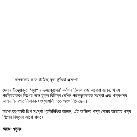
কলকাতায় জমে উঠেছে ফুড ইন্ডিয়া এক্সপো
মেলার উদ্যোক্তা ‘ব্যাপার এক্সপ্রেসের’ কর্নধার তিলক রাজ অরোরা বলেন, খাদ্য
প্রক্রিয়াকরণ শিল্পের সঙ্গে যুক্ত বিভিন্ন মেশিন প্রস্তুতকারক সংস্থা এবং খাদ্যশস্য
আমদানি- রপ্তানিকারক সংস্থাগুলি এতে অংশ নিয়েছেন।
অংশগ্রহণকারী শিল্প সংস্থা প্রতিনিধিরা জানান, এই অভিনব খাদ্য মেলায় রাজ্যের খাদ্য
শিল্পের বিস্তার আরো বাড়বে।
আরও
পড়ুনঃ