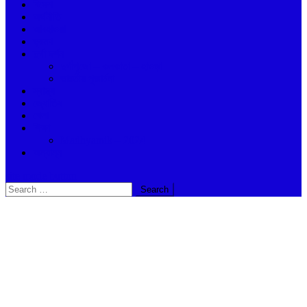
বিদেশ
অর্থনীতি
আবহাওয়া
ভ্রমণ
দুর্গা দর্শন
দুর্গাপুজো – কলকাতা – হাওড়া
ভারতীয় পূজার্চনা
স্বাস্থ্য
জ্যোতিষ
খেলা
শিক্ষা
Madhyamik – 2024
অন্যান্ন
site mode button
Search
for: