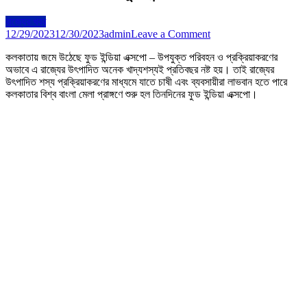
রাজ্যের খবর
on
12/29/2023
12/30/2023
admin
Leave a Comment
কলকাতায়
কলকাতায় জমে উঠেছে ফুড ইন্ডিয়া এক্সপো – উপযুক্ত পরিবহন ও প্রক্রিয়াকরণের
জমে
অভাবে এ রাজ্যের উৎপাদিত অনেক খাদ্যশস্যই প্রতিবছর নষ্ট হয়। তাই রাজ্যের
উঠেছে
উৎপাদিত শস্য প্রক্রিয়াকরণের মাধ্যমে যাতে চাষী এবং ব্যবসায়ীরা লাভবান হতে পারে
ফুড
কলকাতার বিশ্ব বাংলা মেলা প্রাঙ্গণে শুরু হল তিনদিনের ফুড ইন্ডিয়া এক্সপো।
ইন্ডিয়া
এক্সপো