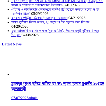
শ্রীল ভক্তি স্বরুপ তীর্থ মহারাজের ৮৪তম আবির্ভাব তিথিতে মায়াপুরে নতুন গেস্ট
হাউস ও ‘গোপাল’স প্রসাদম হল’ উদ্বোধন
07/01/2026
ঐতিহ্য ও আধুনিকতার মেলবন্ধনে স্কটিশ চার্চ কলেজে নবরূপে উদ্বোধন হল
‘ওগিলভি বিল্ডিং’
05/29/2026
বাগবাজার গৌড়ীয় মঠে শুরু ‘চন্দনযাত্রা’ মহোৎসব
04/21/2026
অক্ষয় তৃতীয়ায় বিশেষ অফার, ২১ বছরে পা দিল ‘ভূতের রাজা দিল বর’
04/20/2026
ফুড ডেলিভারি অ্যাপের আদলে ‘বুক আ মিল’, শিশুদের অপুষ্টি দূরীকরণে নতুন
উদ্যোগ
04/08/2026
Latest News
মন্মথপুর প্রণব মন্দিরে পালিত হল ডা: শ্যামাপ্রসাদ মুখার্জীর ১২৫তম
জন্মজয়ন্তী
07/07/2026
admin