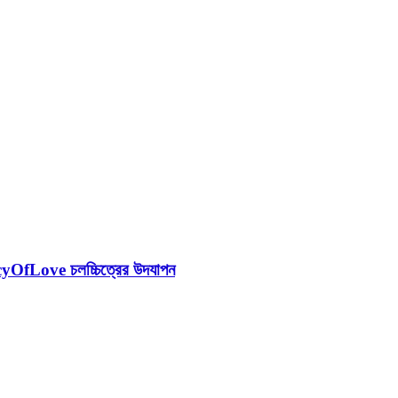
gacyOfLove চলচ্চিত্রের উদযাপন