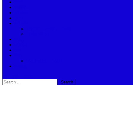
বিদেশ
অর্থনীতি
আবহাওয়া
ভ্রমণ
দুর্গা দর্শন
দুর্গাপুজো – কলকাতা – হাওড়া
ভারতীয় পূজার্চনা
স্বাস্থ্য
জ্যোতিষ
খেলা
শিক্ষা
Madhyamik – 2024
অন্যান্ন
site mode button
Search
for: