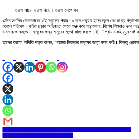
ওরাও পারে, ওরাও গড়ে। ওরাও শেখে সব
এদিন হুগলির কোন্নগরের ওই স্কুলের প্রায় ৭০ জন পড়ুয়ার হাতে তুলে দেওয়া হয় পড়া
তোলে পরিবেশ। বাইক চড়ার অভিজ্ঞতা থেকে শুরু করে পড়াশোনা, বিশেষ শিশুরাও ভাগ কর
এমন কাজ করতে। মানুষের জন্য মানুষের মতো কাজ করতে চাই।” প্রায় একই সুরে ওই অ্য
তাদের তরফে অদিতি দত্ত বলেন, “আমরা নিরন্তর মানুষের জন্য কাজ করি। কিন্তু এরকম 
Post
২০২৪-২৫ অর্থবর্ষে এ রাজ্যের জন্যে ৩.১৫ লক্ষ কোটি টাকা ঋনের লক্ষমাত্রা নাবার্ডের
পাঁচলায় দুদিনের স্বামী প্রনবানন্দ ফুটবল টুর্নামেন্ট
navigation