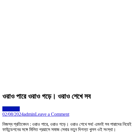
ওরাও পারে ওরাও গড়ে। ওরাও শেখে সব
রাজ্যের খবর
on
02/08/2024
admin
Leave a Comment
ওরাও
নিজস্ব প্রতিবেদন : ওরাও পারে, ওরাও গড়ে। ওরাও শেখে সব! এমনই সব পারাদের নিয়েই 
পারে
ফাউন্ডেশনের সঙ্গে মিলিত প্রয়াসে সমাজ সেবার নতুন দিগন্ত খুলল ওই সংস্থা।
ওরাও