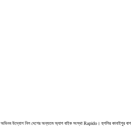
অভিনব উদ্যোগ নিল দেশের অন্যতম অ্যাপ বাইক সংস্থা Rapido। হুগলির কানাইপুর বাশাই এর